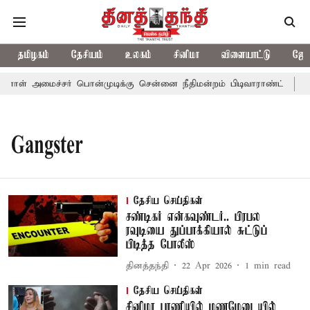
தமிழகம்
தேசியம்
உலகம்
சினிமா
விளையாட்டு
ஜோத
னாள் அமைச்சர் பொன்முடிக்கு சென்னை நீதிமன்றம் பிடிவாராண்ட்
தொ
Gangster
தேசிய செய்திகள்
சண்டிகர் என்கவுண்டர்.. பிரபல
ரவுடியை துப்பாக்கியால் சுட்டுப்
பிடித்த போலீஸ்
தினத்தந்தி
22 Apr 2026
1
min read
தேசிய செய்திகள்
சினிமா பாணியில் மணமேடையில்