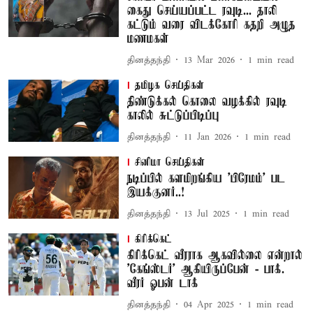
கைது செய்யப்பட்ட ரவுடி... தாலி
கட்டும் வரை விடக்கோரி கதறி அழுத
மணமகள்
தினத்தந்தி
13 Mar 2026
1
min read
தமிழக செய்திகள்
திண்டுக்கல் கொலை வழக்கில் ரவுடி
காலில் சுட்டுப்பிடிப்பு
தினத்தந்தி
11 Jan 2026
1
min read
சினிமா செய்திகள்
நடிப்பில் களமிறங்கிய 'பிரேமம்' பட
இயக்குனர்..!
தினத்தந்தி
13 Jul 2025
1
min read
கிரிக்கெட்
கிரிக்கெட் வீரராக ஆகவில்லை என்றால்
'கேங்ஸ்டர்' ஆகியிருப்பேன் - பாக்.
வீரர் ஓபன் டாக்
தினத்தந்தி
04 Apr 2025
1
min read