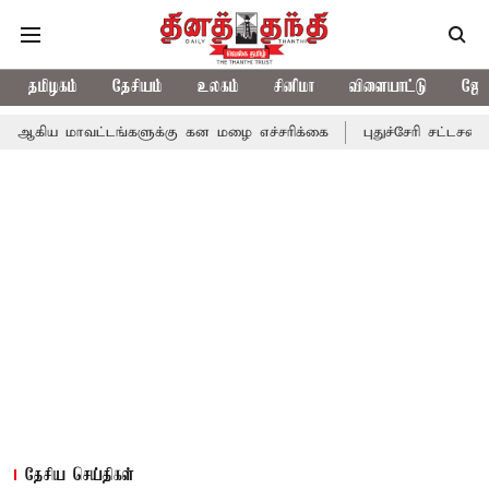
தமிழகம்
தேசியம்
உலகம்
சினிமா
விளையாட்டு
ஜோத
வட்டங்களுக்கு கன மழை எச்சரிக்கை
புதுச்சேரி சட்டசபையில் வரும் 
தேசிய செய்திகள்