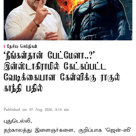
தேசிய செய்திகள்
‘நீங்கள்தான் பேட்மேனா..?’
இன்ஸ்டாகிராமில் கேட்கப்பட்ட
வேடிக்கையான கேள்விக்கு ராகுல்
காந்தி பதில்
Published on
:
07 Aug 2026, 8:14 am
புதுடெல்லி,
தற்காலத்து இளைஞர்களை, குறிப்பாக ‘ஜென்-ஸி’