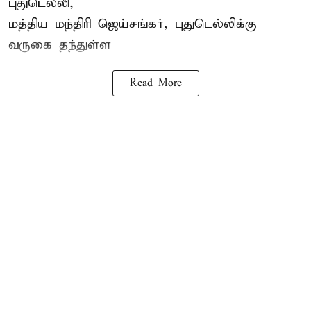
புதுடெல்லி,
மத்திய
மந்திரி ஜெய்சங்கர்
, புதுடெல்லிக்கு
வருகை தந்துள்ள
Read More