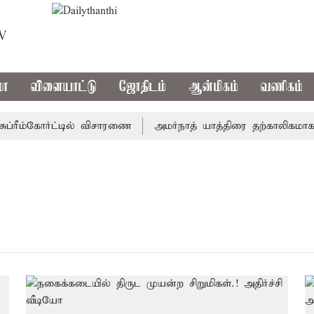
TV
மா
விளையாட்டு
ஜோதிடம்
ஆன்மிகம்
வணிகம்
ுப்ரீம்கோர்ட்டில் விசாரணை
அமர்நாத் யாத்திரை தற்காலிகமாக ந