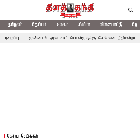
தமிழகம்
தேசியம்
உலகம்
சினிமா
விளையாட்டு
ஜோத
முன்னாள் அமைச்சர் பொன்முடிக்கு சென்னை நீதிமன்றம் பிடிவாராண்ட
தேசிய செய்திகள்