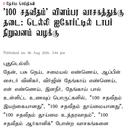
தேசிய செய்திகள்
'100 சதவீதம்' விளம்பர வாசகத்துக்கு
தடை: டெல்லி ஐகோர்ட்டில் டாபர்
நிறுவனம் வழக்கு
Published on
:
06 Aug 2026, 3:44 pm
புதுடெல்லி:
தேன், பசு நெய், சமையல் எண்ணெய், ஆப்பிள்
சைடர் வினிகர், விர்ஜின் தேங்காய் எண்ணெய்,
எள் எண்ணெய், இளநீர், தேங்காய் பால்
உள்ளிட்ட உணவுப் பொருட்களில், "100 சதவீதம்
இயற்கையானது", "100 சதவீதம் தூய்மையானது",
"100 சதவீதம் தூய்மை உத்தரவாதம்", "100
சதவீதம் ஆர்கானிக்" போன்ற வாசகங்களை