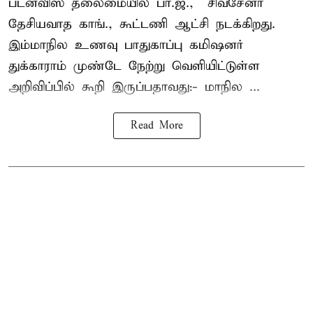
பட்னவிஸ் தலைமையில் பா.ஜ., – சிவசேனா –
தேசியவாத காங்., கூட்டணி ஆட்சி நடக்கிறது.
இம்மாநில உணவு பாதுகாப்பு கமிஷனர்
துக்காராம் முண்டே நேற்று வெளியிட்டுள்ள
அறிவிப்பில் கூறி இருப்பதாவது:- மாநில ...
Read More