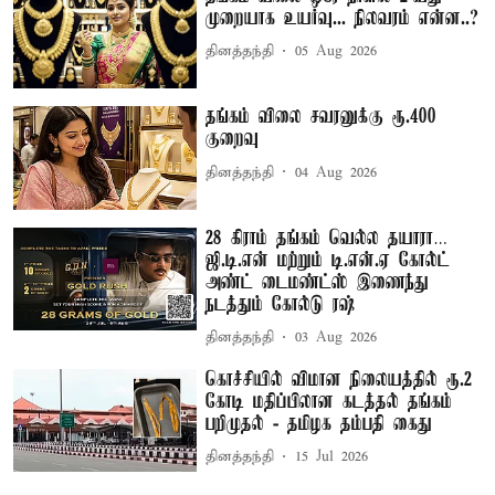
முறையாக உயர்வு... நிலவரம் என்ன..?
தினத்தந்தி
05 Aug 2026
தங்கம் விலை சவரனுக்கு ரூ.400
குறைவு
தினத்தந்தி
04 Aug 2026
28 கிராம் தங்கம் வெல்ல தயாரா…
ஜி.டி.என் மற்றும் டி.என்.ஏ கோல்ட்
அண்ட் டைமண்ட்ஸ் இணைந்து
நடத்தும் கோல்டு ரஷ்
தினத்தந்தி
03 Aug 2026
கொச்சியில் விமான நிலையத்தில் ரூ.2
கோடி மதிப்பிலான கடத்தல் தங்கம்
பறிமுதல் - தமிழக தம்பதி கைது
தினத்தந்தி
15 Jul 2026