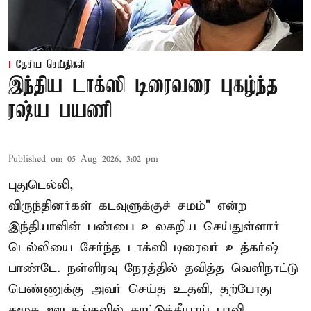
தேசிய செய்திகள்
இந்திய டாக்ஸி டிரைவரை புகழ்ந்த
ரஷ்ய பயணி
Published on
:
05 Aug 2026, 3:02 pm
புதுடெல்லி,
விருந்தினர்கள் கடவுளுக்குச் சமம்" என்ற
இந்தியாவின் பண்பை உலகறிய செய்துள்ளார்
டெல்லியை சேர்ந்த டாக்ஸி டிரைவர் உத்கர்ஷ்
பாண்டே. நள்ளிரவு நேரத்தில் தவித்த வெளிநாட்டு
பெண்ணுக்கு அவர் செய்த உதவி, தற்போது
சமூக ஊடகங்களில் காட்டுத்தீயாய் பரவி