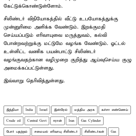
கேட்டுக்கொண்டுள்ளோம்.
சிலிண்டர் விநியோகத்தில் வீட்டு உபயோகத்துக்கு
முன்னுரிமை அளிக்க வேண்டும். இறக்குமதி
செய்யப்படும் எரிவாயுவை மருத்துவம், கல்வி
போன்றவற்றுக்கு மட்டுமே வழங்க வேண்டும். ஓட்டல்
உள்ளிட்ட வணிக பயன்பாட்டு சிலிண்டர்
வழங்குவதற்கான வழிமுறை குறித்து ஆய்வுசெய்ய குழு
அமைக்கப்பட்டுள்ளது.
இவ்வாறு தெரிவித்துள்ளது.
இந்தியா
India
Israel
இஸ்ரேல்
மத்திய அரசு
கச்சா எண்ணெய்
Crude oil
Central Govt
ஈரான்
Iran
Gas Cylinder
போர் பதற்றம்
சமையல் எரிவாயு சிலிண்டர்
சிலிண்டர்கள்
Gas