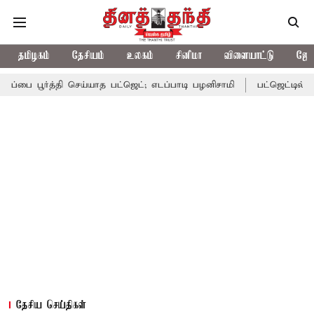
தமிழகம்
தேசியம்
உலகம்
சினிமா
விளையாட்டு
ஜோத
்த்தி செய்யாத பட்ஜெட்; எடப்பாடி பழனிசாமி
பட்ஜெட்டில் தவெக அரசின
தேசிய செய்திகள்