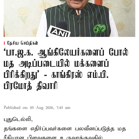
தேசிய செய்திகள்
‘பா.ஜ.க. ஆங்கிலேயர்களைப் போல்
மத அடிப்படையில் மக்களைப்
பிரிக்கிறது’ - காங்கிரஸ் எம்.பி.
பிரமோத் திவாரி
Published on
:
05 Aug 2026, 7:45 am
புதுடெல்லி,
தங்களை எதிர்ப்பவர்களை பலவீனப்படுத்த மத
ரீதியான பிளவுகளை உருவாக்குவதில்