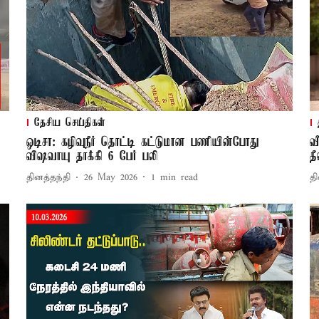
தேசிய செய்திகள்
ஒடிசா: கழிவுநீர் தொட்டி கட்டுமான பணியின்போது
வ
விஷவாயு தாக்கி 6 பேர் பலி
த
தினத்தந்தி
26 May 2026
1
min read
தி