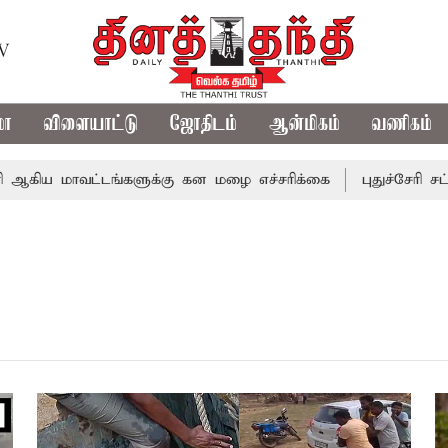
TV
மா
விளையாட்டு
ஜோதிடம்
ஆன்மிகம்
வணிகம்
கிய மாவட்டங்களுக்கு கன மழை எச்சரிக்கை
புதுச்சேரி சட்