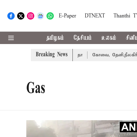
E-Paper
DTNEXT
Thanthi 
தமிழகம்
தேசியம்
உலகம்
சினி
Breaking News
்து வழக்கை வாபஸ் பெற்றார் சங்கீதா
கோவை, தேனி,நீலகிரி ஆ
Gas