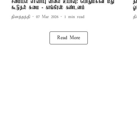
சமையல் எரிவாயு விலை உயர்வு: பொதுமக்கள் மீது
த
கூடுதல் சுமை - காங்கிரஸ் கண்டனம்
ஓ
தினத்தந்தி
07 Mar 2026
1
min read
தி
Read More