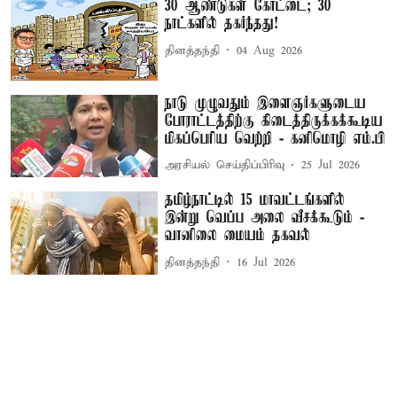
30 ஆண்டுகள் கோட்டை; 30
நாட்களில் தகர்ந்தது!
தினத்தந்தி
04 Aug 2026
நாடு முழுவதும் இளைஞர்களுடைய
போராட்டத்திற்கு கிடைத்திருக்கக்கூடிய
மிகப்பெரிய வெற்றி - கனிமொழி எம்.பி
அரசியல் செய்திப்பிரிவு
25 Jul 2026
தமிழ்நாட்டில் 15 மாவட்டங்களில்
இன்று வெப்ப அலை வீசக்கூடும் -
வானிலை மையம் தகவல்
தினத்தந்தி
16 Jul 2026