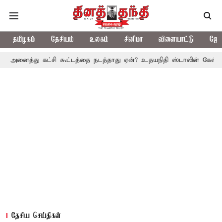
தமிழகம்
தேசியம்
உலகம்
சினிமா
விளையாட்டு
ஜோத
 கட்சி கூட்டத்தை நடத்தாது ஏன்? உதயநிதி ஸ்டாலின் கேள்வி
த.வெ.க
தேசிய செய்திகள்