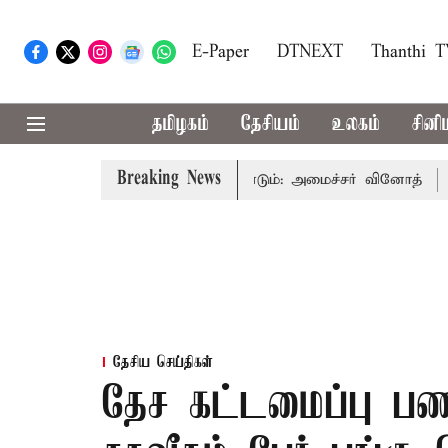
E-Paper
DTNEXT
Thanthi 
தமிழகம்
தேசியம்
உலகம்
சினி
Breaking News
யன்பாட்டை தவிர்க்க வேண்டும்: அமைச்சர் வினோத்
5 ஆண்ட
தேசிய செய்திகள்
தேச கட்டமைப்பு பணி