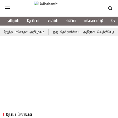
தமிழகம்
தேசியம்
உலகம்
சினிமா
விளையாட்டு
ஜோத
த்த மசோதா அறிமுகம்
ஒரு தேர்தலில்கூட அதிமுக வெற்றிபெறவில்லை: ச
தேசிய செய்திகள்