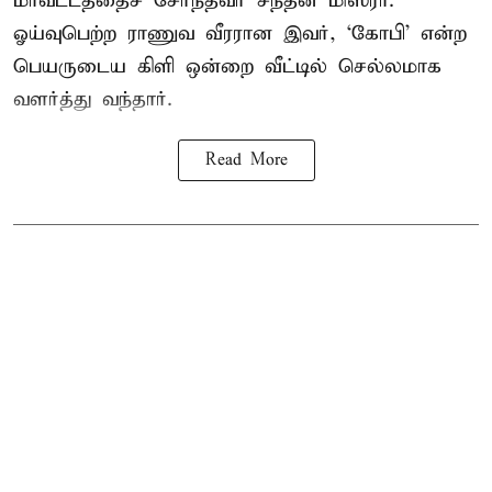
மாவட்டத்தைச் சேர்ந்தவர் சந்தன் மிஸ்ரா.
ஓய்வுபெற்ற ராணுவ வீரரான இவர், ‘கோபி’ என்ற
பெயருடைய கிளி ஒன்றை வீட்டில் செல்லமாக
வளர்த்து வந்தார்.
Read More