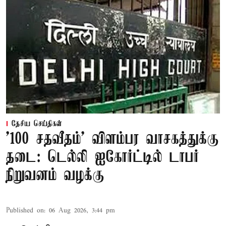
தேசிய செய்திகள்
'100 சதவீதம்' விளம்பர வாசகத்துக்கு
தடை: டெல்லி ஐகோர்ட்டில் டாபர்
நிறுவனம் வழக்கு
Published on
:
06 Aug 2026, 3:44 pm