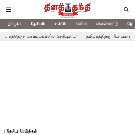
தமிழகம்
தேசியம்
உலகம்
சினிமா
விளையாட்டு
ஜோத
 மாவட்டங்களில் தெரியுமா..?
தமிழகத்திற்கு நியாயமான வரிப்பகிர்வ
தேசிய செய்திகள்