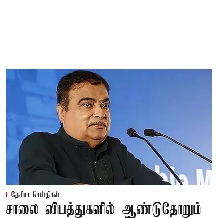
தேசிய செய்திகள்
சாலை விபத்துகளில் ஆண்டுதோறும்