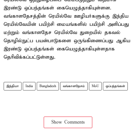
இரண்டு ஒப்பந்தங்கள் கையெழுத்தாகியுள்ளன.
வங்காளதேசத்தின் ரெயில்வே ஊழியர்களுக்கு இந்திய
ரெயில்வேயின் பயிற்சி மையங்களில் பயிற்சி அளிப்பது
மற்றும் வங்காளதேச ரெயில்வே துறையில் தகவல்
தொழில்நுட்ப பயன்பாடுகளை ஒருங்கிணைப்பது ஆகிய
இரண்டு ஒப்பந்தங்கள் கையெழுத்தாகியுள்ளதாக
தெரிவிக்கப்பட்டுள்ளது.
இந்தியா
India
Bangladesh
வங்காளதேசம்
MoU
ஒப்பந்தங்கள்
Show Comments