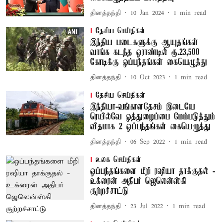
தினத்தந்தி
10 Jan 2024
1
min read
தேசிய செய்திகள்
இந்திய படைகளுக்கு ஆயுதங்கள்
வாங்க கடந்த ஓராண்டில் ரூ.23,500
கோடிக்கு ஒப்பந்தங்கள் கையெழுத்து
தினத்தந்தி
10 Oct 2023
1
min read
தேசிய செய்திகள்
இந்தியா-வங்காளதேசம் இடையே
ரெயில்வே ஒத்துழைப்பை மேம்படுத்தும்
விதமாக 2 ஒப்பந்தங்கள் கையெழுத்து
தினத்தந்தி
06 Sep 2022
1
min read
உலக செய்திகள்
ஒப்பந்தங்களை மீறி ரஷியா தாக்குதல் -
உக்ரைன் அதிபர் ஜெலென்ஸ்கி
குற்றச்சாட்டு
தினத்தந்தி
23 Jul 2022
1
min read