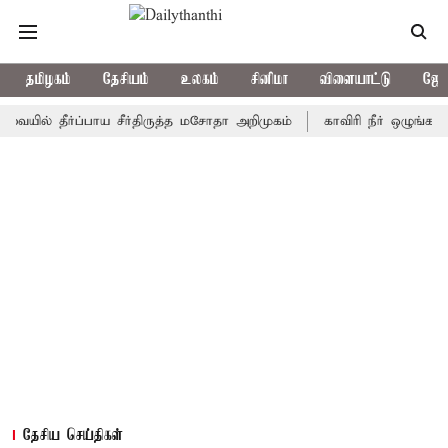
தமிழகம்
தேசியம்
உலகம்
சினிமா
விளையாட்டு
ஜோத
 தீர்ப்பாய சீர்திருத்த மசோதா அறிமுகம்
காவிரி நீர் ஒழுங்காற்று கு
தேசிய செய்திகள்