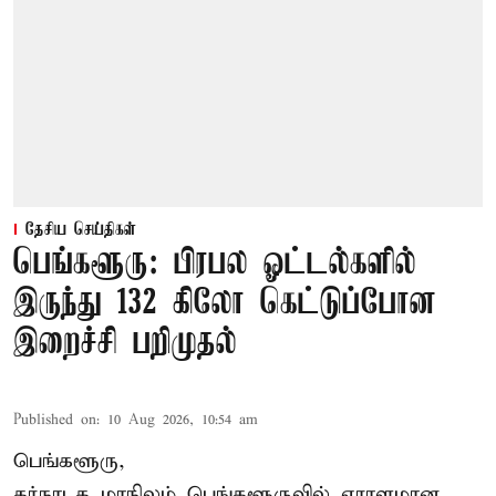
தேசிய செய்திகள்
பெங்களூரு: பிரபல ஓட்டல்களில்
இருந்து 132 கிலோ கெட்டுப்போன
இறைச்சி பறிமுதல்
Published on
:
10 Aug 2026, 10:54 am
பெங்களூரு,
கர்நாடக மாநிலம் பெங்களூருவில் ஏராளமான