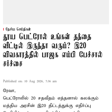
தேசிய செய்திகள்
தூய பெட்ரோல் உங்கள் தந்தை
வீட்டில் இருந்தா வரும்? இ20
விவகாரத்தில் பாஜக எம்பி பேச்சால்
சர்ச்சை
Published on
:
10 Aug 2026, 7:36 am
ரேவா,
பெட்ரோலில் 20 சதவீதம் எத்தனால் கலக்கும்
மத்திய அரசின் இ20 திட்டத்துக்கு எதிர்ப்பு