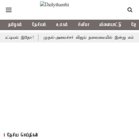
தமிழகம்
தேசியம்
உலகம்
சினிமா
விளையாட்டு
ஜோத
யல் இதோ!
முதல்-அமைச்சர் விஜய் தலைமையில் இன்று எம்.பி.க்கள் கூட்ட
தேசிய செய்திகள்