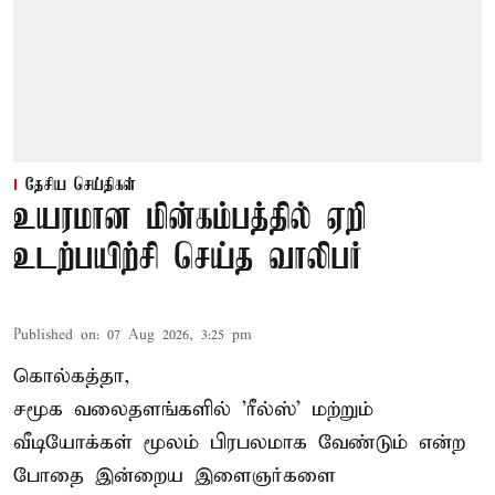
தேசிய செய்திகள்
உயரமான மின்கம்பத்தில் ஏறி
உடற்பயிற்சி செய்த வாலிபர்
Published on
:
07 Aug 2026, 3:25 pm
கொல்கத்தா,
சமூக வலைதளங்களில் '
ரீல்ஸ்
' மற்றும்
வீடியோக்கள் மூலம் பிரபலமாக வேண்டும் என்ற
போதை இன்றைய இளைஞர்களை