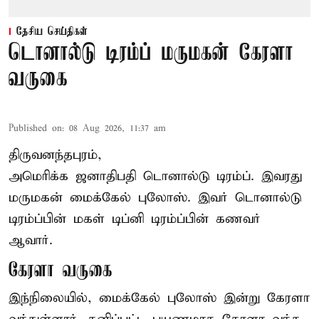
தேசிய செய்திகள்
டொனால்டு டிரம்ப் மருமகன் கேரளா
வருகை
Published on
:
08 Aug 2026, 11:37 am
திருவனந்தபுரம்,
அமெரிக்க ஜனாதிபதி
டொனால்டு டிரம்ப்
. இவரது
மருமகன் மைக்கேல் புலோஸ். இவர் டொனால்டு
டிரம்ப்பின் மகள் டிப்னி டிரம்ப்பின் கணவர்
ஆவார்.
கேரளா வருகை
இந்நிலையில், மைக்கேல் புலோஸ் இன்று கேரளா