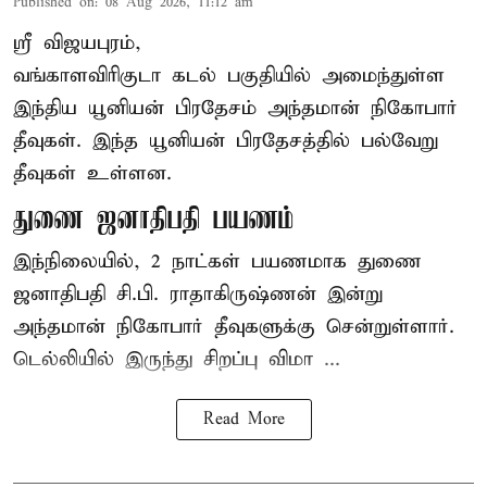
Published on
:
08 Aug 2026, 11:12 am
ஸ்ரீ விஜயபுரம்,
வங்காளவிரிகுடா
கடல்
பகுதியில் அமைந்துள்ள
இந்திய யூனியன் பிரதேசம் அந்தமான் நிகோபார்
தீவுகள். இந்த யூனியன் பிரதேசத்தில் பல்வேறு
தீவுகள் உள்ளன.
துணை ஜனாதிபதி பயணம்
இந்நிலையில், 2 நாட்கள் பயணமாக துணை
ஜனாதிபதி சி.பி. ராதாகிருஷ்ணன் இன்று
அந்தமான் நிகோபார் தீவுகளுக்கு சென்றுள்ளார்.
டெல்லியில் இருந்து சிறப்பு விமா ...
Read More