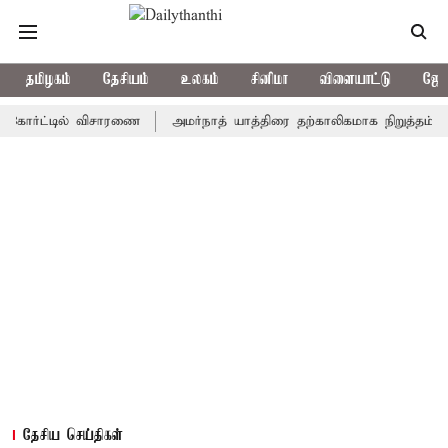
தமிழகம்
தேசியம்
உலகம்
சினிமா
விளையாட்டு
ஜோத
்ட்டில் விசாரணை
அமர்நாத் யாத்திரை தற்காலிகமாக நிறுத்தம்
இமாச
தேசிய செய்திகள்