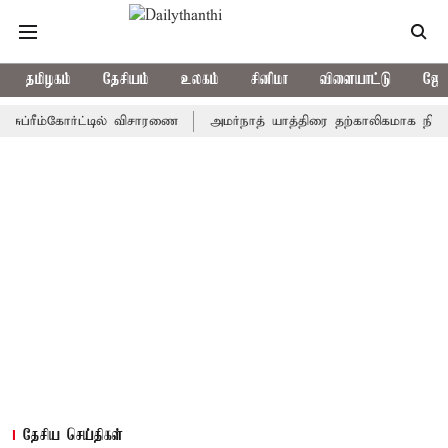
தமிழகம்
தேசியம்
உலகம்
சினிமா
விளையாட்டு
ஜோத
ீம்கோர்ட்டில் விசாரணை
அமர்நாத் யாத்திரை தற்காலிகமாக நிறுத்தம்
தேசிய செய்திகள்