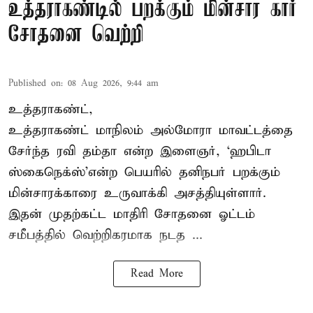
உத்தராகண்டில் பறக்கும் மின்சார கார்
சோதனை வெற்றி
Published on
:
08 Aug 2026, 9:44 am
உத்தராகண்ட்,
உத்தராகண்ட் மாநிலம் அல்மோரா மாவட்டத்தை
சேர்ந்த ரவி தம்தா என்ற இளைஞர், ‘ஹபிடா
ஸ்கைநெக்ஸ்’என்ற பெயரில் தனிநபர்
பறக்கும்
மின்சாரக்காரை
உருவாக்கி அசத்தியுள்ளார்.
இதன் முதற்கட்ட மாதிரி சோதனை ஓட்டம்
சமீபத்தில் வெற்றிகரமாக நடத ...
Read More