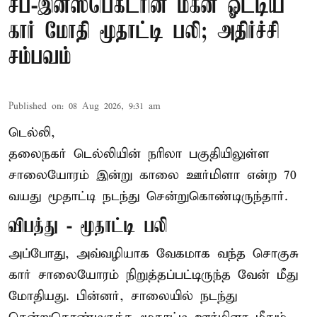
சப்-இன்ஸ்பெக்டரின் மகன் ஓட்டிய
கார் மோதி மூதாட்டி பலி; அதிர்ச்சி
சம்பவம்
Published on
:
08 Aug 2026, 9:31 am
டெல்லி,
தலைநகர்
டெல்லி
யின் நரிலா பகுதியிலுள்ள
சாலையோரம் இன்று காலை ஊர்மிளா என்ற 70
வயது மூதாட்டி நடந்து சென்றுகொண்டிருந்தார்.
விபத்து - மூதாட்டி பலி
அப்போது, அவ்வழியாக வேகமாக வந்த சொகுசு
கார் சாலையோரம் நிறுத்தப்பட்டிருந்த வேன் மீது
மோதியது. பின்னர், சாலையில் நடந்து