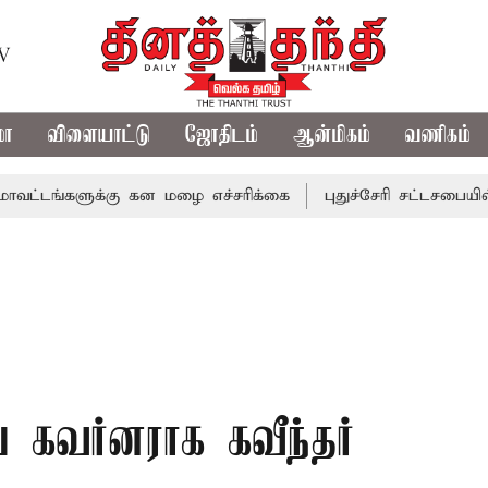
TV
மா
விளையாட்டு
ஜோதிடம்
ஆன்மிகம்
வணிகம்
ளுக்கு கன மழை எச்சரிக்கை
புதுச்சேரி சட்டசபையில் வரும் 
 கவர்னராக கவீந்தர்