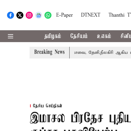
E-Paper
DTNEXT
Thanthi 
தமிழகம்
தேசியம்
உலகம்
சினி
Breaking News
் பெற்றார் சங்கீதா
கோவை, தேனி,நீலகிரி ஆகிய மாவட்டங்க
தேசிய செய்திகள்
இமாசல பிரதேச புதிய