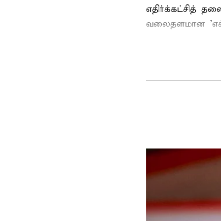
எதிர்க்கட்சித் த
வலைதளமான 'எக்ஸ்