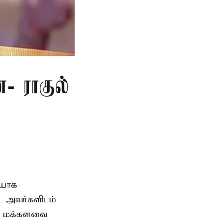
- ராகுல்
ையாக
, அவர்களிடம்
ம் மக்களவை