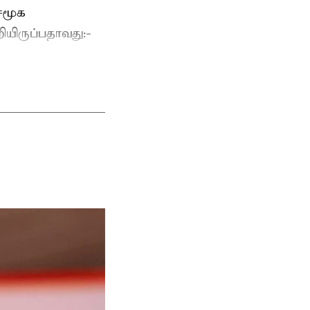
 சமூக
யிருப்பதாவது:-