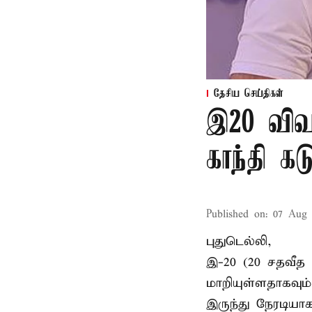
தேசிய செய்திகள்
இ20 விவக
காந்தி கடு
Published on
:
07 Aug 
புதுடெல்லி,
இ-20 (20 சதவீத 
மாறியுள்ளதாகவு
இருந்து நேரடிய