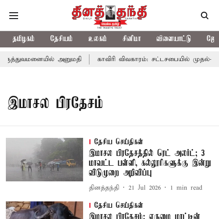
தமிழகம்
தேசியம்
உலகம்
சினிமா
விளையாட்டு
ஜோத
ுத்துவமனையில் அனுமதி
காவிரி விவகாரம்: சட்டசபையில் முதல்-அம
இமாசல பிரதேசம்
தேசிய செய்திகள்
இமாசல பிரதேசத்தில் ரெட் அலர்ட்; 3
மாவட்ட பள்ளி, கல்லூரிகளுக்கு இன்று
விடுமுறை அறிவிப்பு
தினத்தந்தி
21 Jul 2026
1
min read
தேசிய செய்திகள்
இமாசல பிரதேசம்: எருமை மாட்டின்