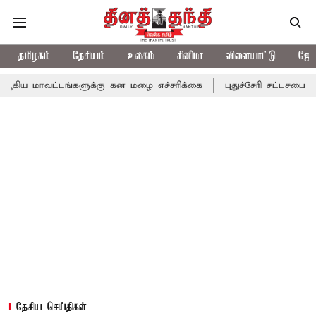
தமிழகம்
தேசியம்
உலகம்
சினிமா
விளையாட்டு
ஜோத
டங்களுக்கு கன மழை எச்சரிக்கை
புதுச்சேரி சட்டசபையில் வரும் 24ம
தேசிய செய்திகள்