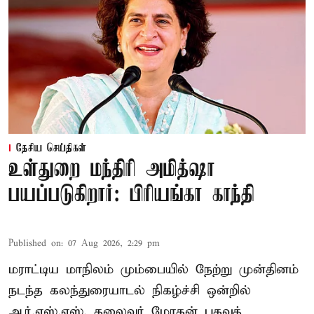
தேசிய செய்திகள்
உள்துறை மந்திரி அமித்ஷா
பயப்படுகிறார்: பிரியங்கா காந்தி
Published on
:
07 Aug 2026, 2:29 pm
மராட்டிய மாநிலம் மும்பையில் நேற்று முன்தினம்
நடந்த கலந்துரையாடல் நிகழ்ச்சி ஒன்றில்
ஆர்.எஸ்.எஸ். தலைவர் மோகன் பகவத்