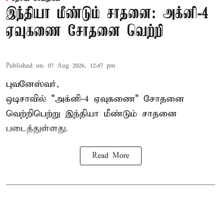
இந்தியா மீண்டும் சாதனை: அக்னி-4
ஏவுகணை சோதனை வெற்றி
Published on
:
07 Aug 2026, 12:47 pm
புவனேஸ்வர்,
ஒடிசாவில் "அக்னி-4 ஏவுகணை" சோதனை
வெற்றிபெற்று இந்தியா மீண்டும் சாதனை
படைத்துள்ளது.
Read More