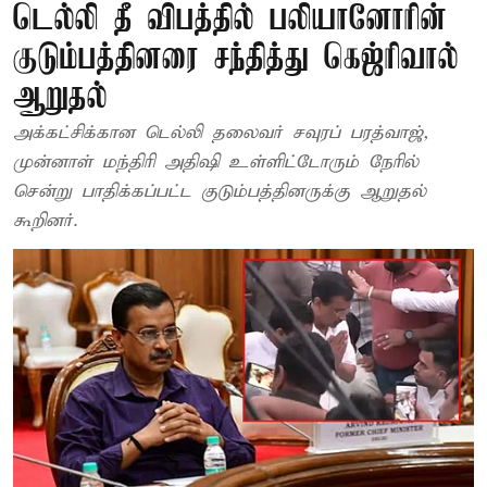
டெல்லி தீ விபத்தில் பலியானோரின்
குடும்பத்தினரை சந்தித்து கெஜ்ரிவால்
ஆறுதல்
அக்கட்சிக்கான டெல்லி தலைவர் சவுரப் பரத்வாஜ்,
முன்னாள் மந்திரி அதிஷி உள்ளிட்டோரும் நேரில்
சென்று பாதிக்கப்பட்ட குடும்பத்தினருக்கு ஆறுதல்
கூறினர்.