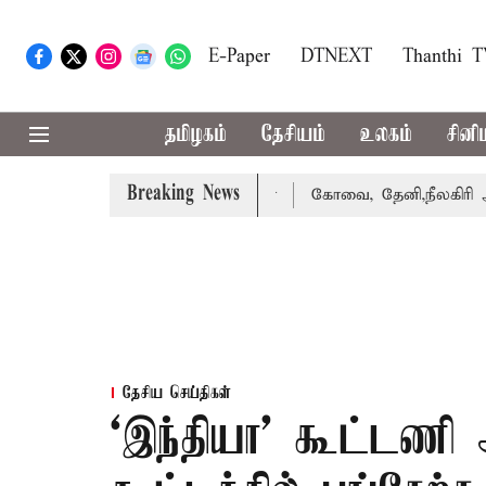
E-Paper
DTNEXT
Thanthi 
தமிழகம்
தேசியம்
உலகம்
சினி
Breaking News
கை வாபஸ் பெற்றார் சங்கீதா
கோவை, தேனி,நீலகிரி ஆகிய மாவ
தேசிய செய்திகள்
‘இந்தியா’ கூட்டண