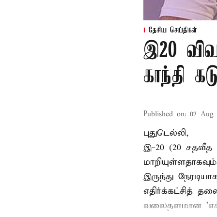
தேசிய செய்திகள்
இ20 விவக
காந்தி கடு
Published on
:
07 Aug 
புதுடெல்லி,
இ-20 (20 சதவீத 
மாறியுள்ளதாகவு
இருந்து நேரடிய
எதிர்க்கட்சித் த
வலைதளமான 'எக்ஸ்