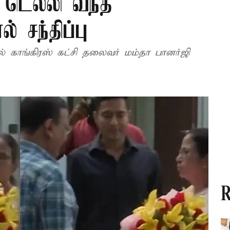
க டெல்லி வந்த
் சந்திப்பு
ுல் காங்கிரஸ் கட்சி தலைவர் மம்தா பானர்ஜி
R