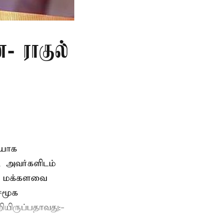
- ராகுல்
ையாக
, அவர்களிடம்
ம் மக்களவை
 சமூக
யிருப்பதாவது:-