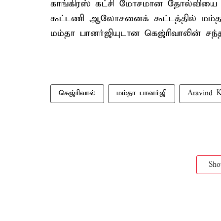
காங்கிரஸ் கட்சி மோசமான தோல்வியை சந
கூட்டணி ஆலோசனைக் கூட்டத்தில் மம்தா
மம்தா பானர்ஜியுடான கெஜ்ரிவாலின் சந்தி
கெஜ்ரிவால்
மம்தா பானர்ஜி
Aravind K
Sh