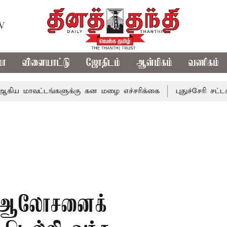
TV
மா
விளையாட்டு
ஜோதிடம்
ஆன்மிகம்
வணிகம்
ட்டங்களுக்கு கன மழை எச்சரிக்கை
புதுச்சேரி சட்டசபையில்
ி ஆலோசனைக்