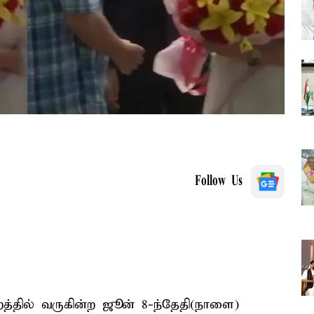
Follow Us
்தில் வருகின்ற ஜூன் 8-ந்தேதி(நாளை)