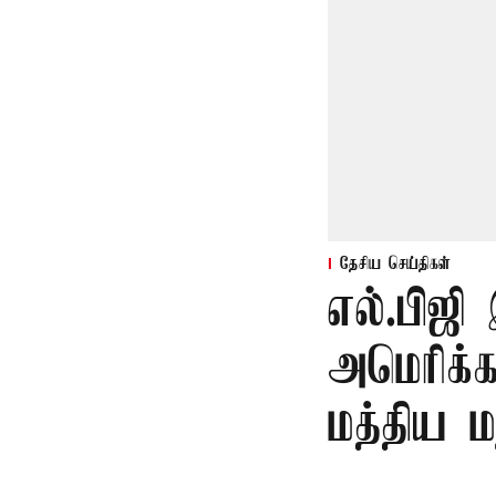
தேசிய செய்திகள்
எல்.பிஜி
அமெரிக்க
மத்திய ம