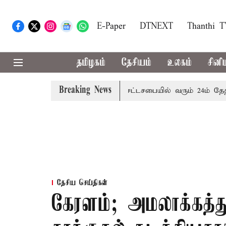
E-Paper
DTNEXT
Thanthi 
தமிழகம்
தேசியம்
உலகம்
சினி
Breaking News
மழை எச்சரிக்கை
புதுச்சேரி சட்டசபையில் வரும் 24ம் தேதி பட
தேசிய செய்திகள்
கேரளம்; அமலாக்கத்த