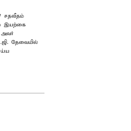
7 சதவீதம்
ம் இயற்கை
ு அவர்
.ஜி. தேவையில்
ெய்ய