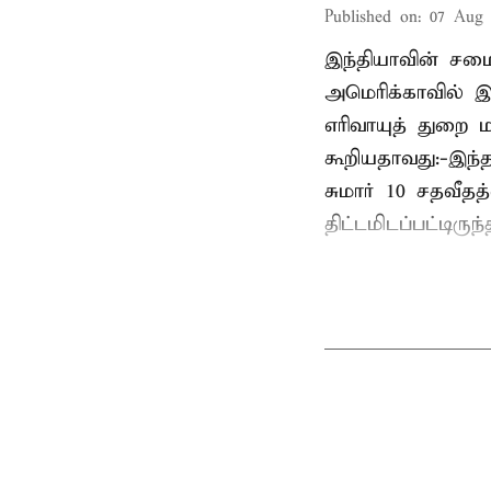
Published on
:
07 Aug 
இந்தியாவின் சமைய
அமெரிக்காவில் இ
எரிவாயுத் துறை மந
கூறியதாவது:-இந்
சுமார் 10 சதவீத
திட்டமிடப்பட்டிரு