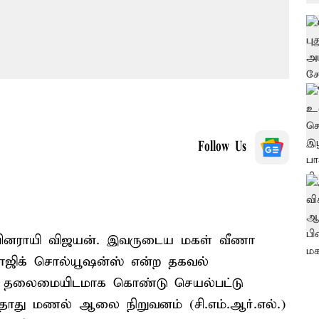
Follow Us
ி பினராயி விஜயன். இவருடைய மகள் வீணா
ாஜிக் சொல்யூஷன்ஸ் என்ற தகவல்
வை தலைமையிடமாக கொண்டு செயல்பட்டு
் தாது மணல் ஆலை நிறுவனம் (சி.எம்.ஆர்.எல்.)