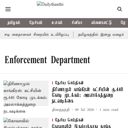
தமிழகம்
தேசியம்
உலகம்
சினிமா
விளையாட்டு
ஜோத
டி: கைதானவர் சிறையில் உயிரிழப்பு
தமிழகத்தில் இன்று மழைக்கு 
Enforcement Department
தேசிய செய்திகள்
திரிணாமுல் காங்கிரஸ் கட்சியின் ரூ.440
கோடி முடக்கம்: அமலாக்கத்துறை
நடவடிக்கை
தினத்தந்தி
09 Jul 2026
1
min read
தேசிய செய்திகள்
கோவாவில் இரும்புத்தாது சுரங்க