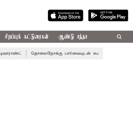
சிறப்புக் கட்டுரைகள்
ஆண்டு சந்தா
்
தொலைநோக்கு பார்வையுடன் கூடிய வேளாண் பட்ஜெட்: முத