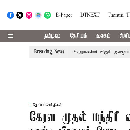
E-Paper
DTNEXT
Thanthi 
தமிழகம்
தேசியம்
உலகம்
சினி
Breaking News
ி.க்கள் கூட்டத்துக்கு முதல்-அமைச்சர் விஜய் அழைப்பு
முன்
தேசிய செய்திகள்
கேரள முதல் மந்திரி வ