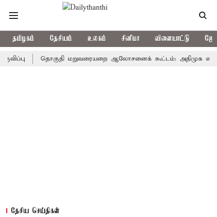
தமிழகம்
தேசியம்
உலகம்
சினிமா
விளையாட்டு
ஜோத
ு
தொகுதி மறுவரையறை ஆலோசனைக் கூட்டம்: அதிமுக எம்பிக்கள் பு
தேசிய செய்திகள்