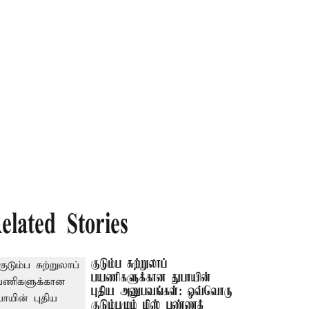
elated Stories
குடும்ப சுற்றுலாப்
பயணிகளுக்கான துபாயின்
புதிய அனுபவங்கள்: ஒவ்வொரு
குடும்பமும் மிஸ் பண்ணக்