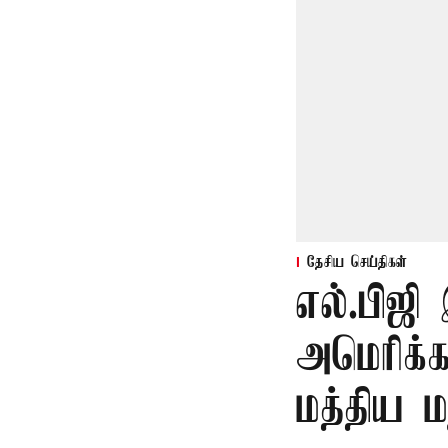
தேசிய செய்திகள்
எல்.பிஜி
அமெரிக்க
மத்திய ம