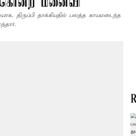
கொன்ற மனைவி
யாக, திருப்பி தாக்கியதில் பலத்த காயமடைந்த
்தார்.
R