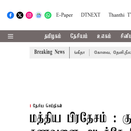
E-Paper
DTNEXT
Thanthi 
தமிழகம்
தேசியம்
உலகம்
சினி
Breaking News
்து வழக்கை வாபஸ் பெற்றார் சங்கீதா
கோவை, தேனி,நீலகிரி 
தேசிய செய்திகள்
மத்திய பிரதேசம் : 