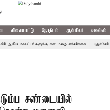
TV
மா
விளையாட்டு
ஜோதிடம்
ஆன்மிகம்
வணிகம்
ஆகிய மாவட்டங்களுக்கு கன மழை எச்சரிக்கை
புதுச்சேரி சட்
குடும்ப சண்டையில்