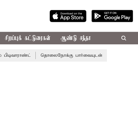
சிறப்புக் கட்டுரைகள்
ஆண்டு சந்தா
ண்ட்
தொலைநோக்கு பார்வையுடன் கூடிய வேளாண் பட்ஜெட்: ம