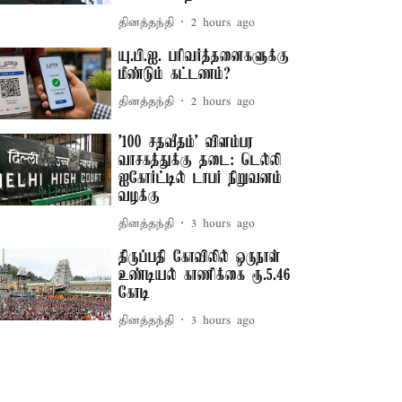
தினத்தந்தி
2 hours ago
யு.பி.ஐ. பரிவர்த்தனைகளுக்கு
மீண்டும் கட்டணம்?
தினத்தந்தி
2 hours ago
'100 சதவீதம்' விளம்பர
வாசகத்துக்கு தடை: டெல்லி
ஐகோர்ட்டில் டாபர் நிறுவனம்
வழக்கு
தினத்தந்தி
3 hours ago
திருப்பதி கோவிலில் ஒருநாள்
உண்டியல் காணிக்கை ரூ.5.46
கோடி
தினத்தந்தி
3 hours ago