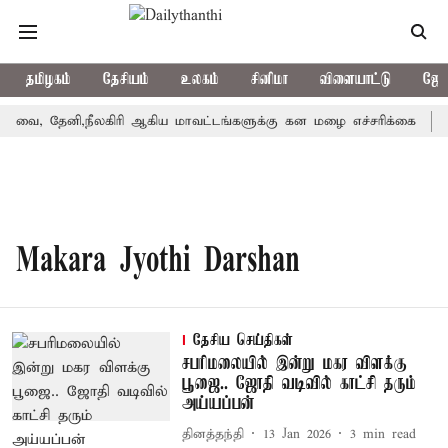
தமிழகம்
தேசியம்
உலகம்
சினிமா
விளையாட்டு
ஜோத
வை, தேனி,நீலகிரி ஆகிய மாவட்டங்களுக்கு கன மழை எச்சரிக்கை
ப
Makara Jyothi Darshan
தேசிய செய்திகள்
சபரிமலையில் இன்று மகர விளக்கு
பூஜை.. ஜோதி வடிவில் காட்சி தரும்
அய்யப்பன்
தினத்தந்தி
13 Jan 2026
3
min read