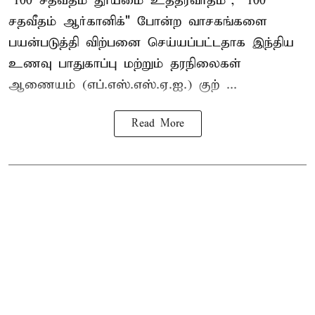
"100 சதவீதம் தூய்மை உத்தரவாதம்", "100
சதவீதம் ஆர்கானிக்" போன்ற வாசகங்களை
பயன்படுத்தி விற்பனை செய்யப்பட்டதாக இந்திய
உணவு பாதுகாப்பு மற்றும் தரநிலைகள்
ஆணையம் (எப்.எஸ்.எஸ்.ஏ.ஐ.) குற் ...
Read More