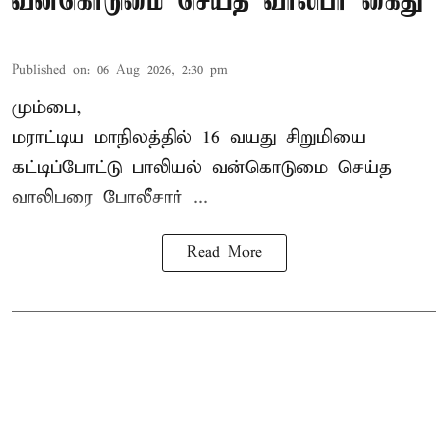
வன்கொடுமை செய்த வாலிபர் கைது
Published on
:
06 Aug 2026, 2:30 pm
மும்பை,
மராட்டிய மாநிலத்தில்
16 வயது
சிறுமி
யை
கட்டிப்போட்டு பாலியல் வன்கொடுமை செய்த
வாலிபரை போலீசார் ...
Read More