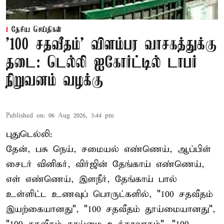
தேசிய செய்திகள்
'100 சதவீதம்' விளம்பர வாசகத்துக்கு
தடை: டெல்லி ஐகோர்ட்டில் டாபர்
நிறுவனம் வழக்கு
Published on
:
06 Aug 2026, 3:44 pm
புதுடெல்லி:
தேன், பசு நெய், சமையல் எண்ணெய், ஆப்பிள்
சைடர் வினிகர், விர்ஜின் தேங்காய் எண்ணெய்,
எள் எண்ணெய், இளநீர், தேங்காய் பால்
உள்ளிட்ட உணவுப் பொருட்களில், "100 சதவீதம்
இயற்கையானது", "100 சதவீதம் தூய்மையானது",