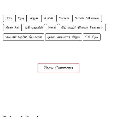
Delhi
Vijay
விஜய்
டெல்லி
Madurai
Nirmala Sitharaman
Metro Rail
நிதி ஒதுக்கீடு
Kovai
நிதி மந்திரி நிர்மலா சீதாராமன்
மெட்ரோ ரெயில் திட்டங்கள்
முதல்-அமைச்சர் விஜய்
CM Vijay
Show Comments