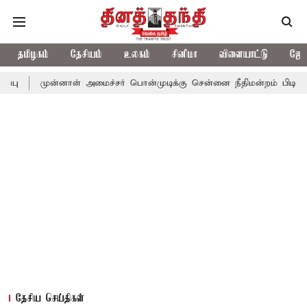
தமிழகம்
தேசியம்
உலகம்
சினிமா
விளையாட்டு
ஜோத
னாள் அமைச்சர் பொன்முடிக்கு சென்னை நீதிமன்றம் பிடிவாராண்ட்
தொ
தேசிய செய்திகள்