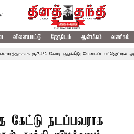
TV
மா
விளையாட்டு
ஜோதிடம்
ஆன்மிகம்
வணிகம்
்காக ரூ.7,432 கோடி ஒதுக்கீடு; வேளாண் பட்ஜெட்டில் அறிவிப்பு
 கேட்டு நடப்பவராக