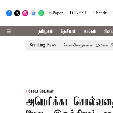
E-Paper
DTNEXT
Thanthi 
தமிழகம்
தேசியம்
உலகம்
சினி
Breaking News
ள பாதுகாப்பு இயக்கம்
விவசாயிகளுக்கான இலவச மின்சாரத்துக
தேசிய செய்திகள்
அமெரிக்கா சொல்வதை