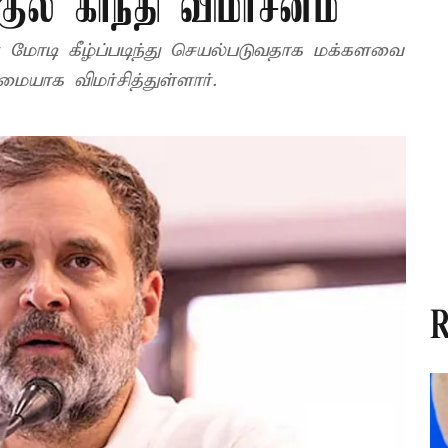
குல் காந்தி விமர்சனம்
் மோடி கீழ்ப்படிந்து செயல்படுவதாக மக்களவை
ுமையாக விமர்சித்துள்ளார்.
R