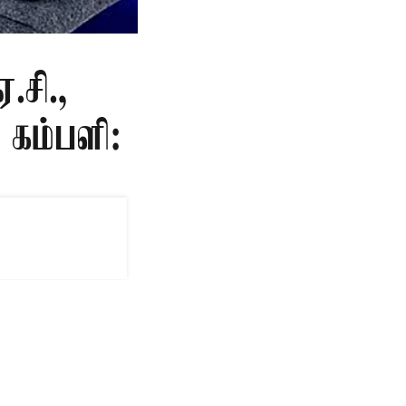
.சி.,
கம்பளி:
்வை, கம்பளி,
ல மட்டும்
ப்படுவதில்லை.