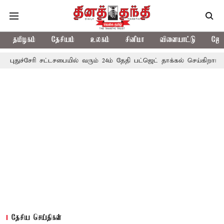
தமிழகம்
தேசியம்
உலகம்
சினிமா
விளையாட்டு
ஜோத
ி சட்டசபையில் வரும் 24ம் தேதி பட்ஜெட் தாக்கல் செய்கிறார் முதல்-அமைச்
தேசிய செய்திகள்