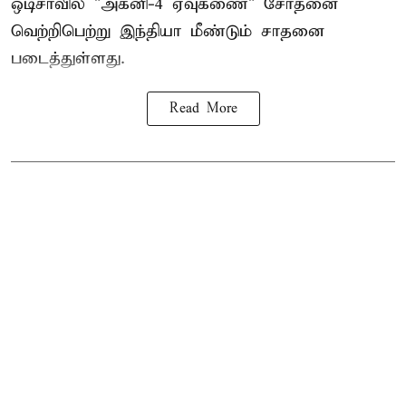
ஒடிசாவில் "அக்னி-4 ஏவுகணை" சோதனை
வெற்றிபெற்று இந்தியா மீண்டும் சாதனை
படைத்துள்ளது.
Read More