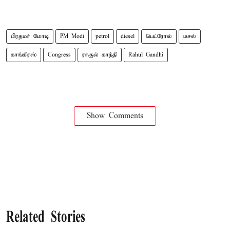
பிரதமர் மோடி
PM Modi
petrol
diesel
பெட்ரோல்
டீசல்
காங்கிரஸ்
Congress
ராகுல் காந்தி
Rahul Gandhi
Show Comments
Related Stories