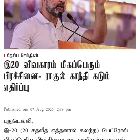
தேசிய செய்திகள்
இ20 விவகாரம் மிகப்பெரும்
பிரச்சினை- ராகுல் காந்தி கடும்
எதிர்ப்பு
Published on
:
07 Aug 2026, 2:39 pm
புதுடெல்லி,
இ-20 (20 சதவீத எத்தனால் கலந்த) பெட்ரோல்
மிகப்பெரிய பிரச்சினையாக மாறியுள்ளதாகவும்,