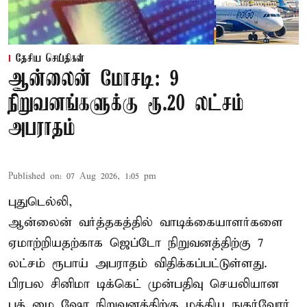
தேசிய செய்திகள்
ஆன்லைன் மோசடி: 9
நிறுவனங்களுக்கு ரூ.20 லட்சம்
அபராதம்
Published on
:
07 Aug 2026, 1:05 pm
புதுடெல்லி,
ஆன்லைன் வர்த்தகத்தில் வாடிக்கையாளர்களை
ஏமாற்றியதற்காக
ஜெப்டோ நிறுவனத்திற்கு 7
லட்சம் ரூபாய் அபராதம் விதிக்கப்பட்டுள்ளது.
பிரபல சினிமா டிக்கெட் முன்பதிவு செயலியான
புக் மை ஷோ நிறுவனத்திற்கு மத்திய நுகர்வோர்