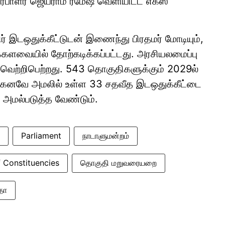
பாளர் ஜெய்ராம் ரமேஷ் வெளியிட்ட எக்ஸ்
ஒதுக்கீட்டுடன் இணைந்து பிரதமர் மோடியும்,
்களவையில் தோற்கடிக்கப்பட்டது. அரசியலமைப்பு
் வெற்றிபெற்றது. 543 தொகுதிகளுக்கும் 2029ல்
ற்கனவே அமலில் உள்ள 33 சதவீத இடஒதுக்கீட்டை
அமல்படுத்த வேண்டும்.
Parliament
நாடாளுமன்றம்
f Constituencies
தொகுதி மறுவரையறை
தா