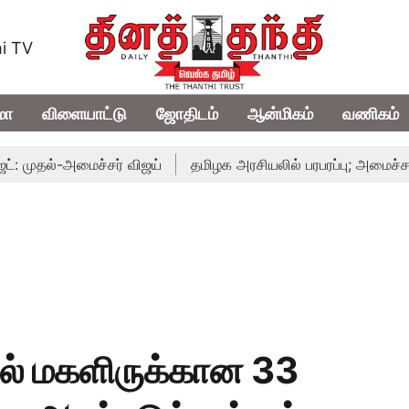
i TV
மா
விளையாட்டு
ஜோதிடம்
ஆன்மிகம்
வணிகம்
்-அமைச்சர் விஜய்
தமிழக அரசியலில் பரபரப்பு; அமைச்சர் ஆனந்த்
ில் மகளிருக்கான 33