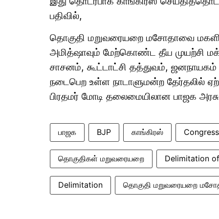
இது தொடர்பாக காங்கிரஸ் செய்தித்தொடர்
பதிவில்,
தொகுதி மறுவரையறை மசோதாவை மகளிர் இட
அமித்ஷாவும் மேற்கொண்ட தீய முயற்சி மக
சாசனம், கூட்டாட்சி தத்துவம், ஜனநாயகம
நடைபெற உள்ள நாடாளுமன்ற தேர்தலில் ஏ
பிரதமர் மோடி தலைமையிலான பாஜக அரசு 
பாஜக
BJP
காங்கிரஸ்
Congress
தொகுதிகள் மறுவரையறை
Delimitation o
Delimitation
தொகுதி மறுவரையறை மசோ