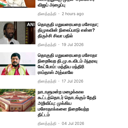
விஜய் அழைப்பு
தினத்தந்தி
2 hours ago
தொகுதி மறுவரையறை மசோதா;
திமுகவின் நிலைப்பாடு என்ன?
திருச்சி சிவா பதில்
தினத்தந்தி
19 Jul 2026
தொகுதி மறுவரையறை மசோதா
நிறைவேற தி.மு.க.விடம் ஆதரவு
கேட்போம்: மத்திய மந்திரி
ராம்தாஸ் அத்வாலே
தினத்தந்தி
17 Jul 2026
நாடாளுமன்ற மழைக்கால
கூட்டத்தொடர் தொடங்கும் தேதி
அறிவிப்பு: முக்கிய
மசோதாக்களை நிறைவேற்ற
திட்டம்
தினத்தந்தி
04 Jul 2026