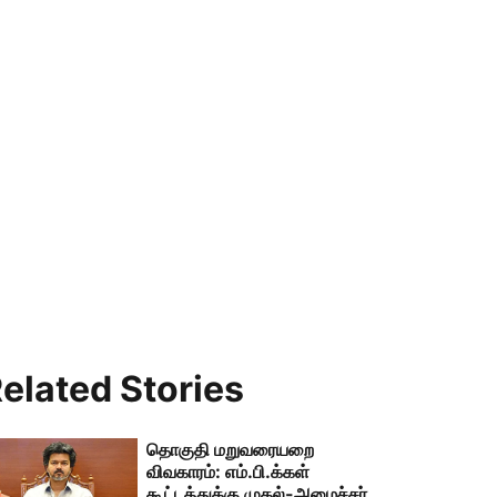
elated Stories
தொகுதி மறுவரையறை
விவகாரம்: எம்.பி.க்கள்
கூட்டத்துக்கு முதல்-அமைச்சர்