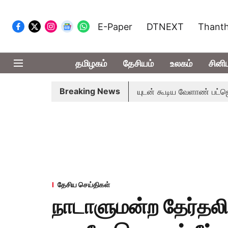
E-Paper
DTNEXT
Thanth
தமிழகம்
தேசியம்
உலகம்
சினி
Breaking News
ண்ட்
தொலைநோக்கு பார்வையுடன் கூடிய வேளாண் பட்ஜெட்: முதல
தேசிய செய்திகள்
நாடாளுமன்ற தேர்தல