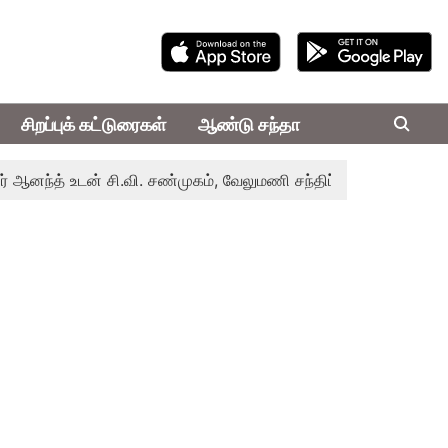
சிறப்புக் கட்டுரைகள்
ஆண்டு சந்தா
 உடன் சி.வி. சண்முகம், வேலுமணி சந்திப்பு
மண் வளம் பாதுகாக