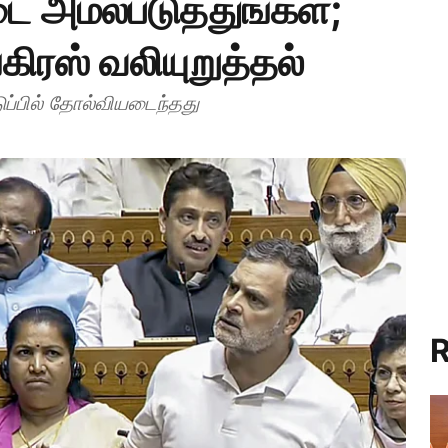
ை அமல்படுத்துங்கள்;
கிரஸ் வலியுறுத்தல்
பில் தோல்வியடைந்தது
R