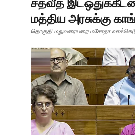
சதவீத இடஒதுக்கீட்ட
மத்திய அரசுக்கு காங்
தொகுதி மறுவரையறை மசோதா வாக்கெடுப்