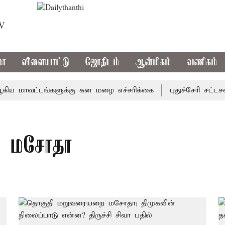
TV
மா
விளையாட்டு
ஜோதிடம்
ஆன்மிகம்
வணிகம்
 மாவட்டங்களுக்கு கன மழை எச்சரிக்கை
புதுச்சேரி சட்டசபை
ை மசோதா