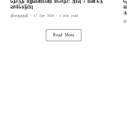
0
தொகுதி மறுவரையறை மசோதா: இரவு 7 மணிக்கு
த
வாக்கெடுப்பு
வ
கு
தினத்தந்தி
17 Apr 2026
1
min read
தி
Read More