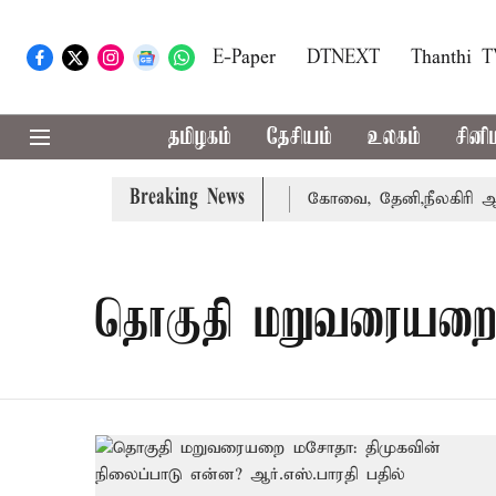
E-Paper
DTNEXT
Thanthi 
தமிழகம்
தேசியம்
உலகம்
சினி
Breaking News
வழக்கை வாபஸ் பெற்றார் சங்கீதா
கோவை, தேனி,நீலகிரி ஆகிய
தொகுதி மறுவரையற