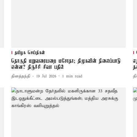
தமிழக செய்திகள்
தொகுதி மறுவரையறை மசோதா; திமுகவின் நிலைப்பாடு
எ
என்ன? திருச்சி சிவா பதில்
த
தினத்தந்தி
19 Jul 2026
1
min read
தி