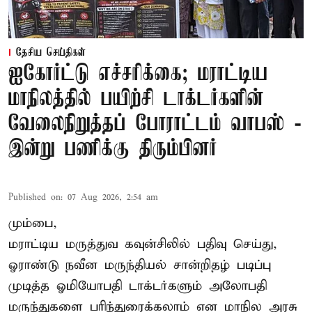
தேசிய செய்திகள்
ஐகோர்ட்டு எச்சரிக்கை; மராட்டிய
மாநிலத்தில் பயிற்சி டாக்டர்களின்
வேலைநிறுத்தப் போராட்டம் வாபஸ் -
இன்று பணிக்கு திரும்பினர்
Published on
:
07 Aug 2026, 2:54 am
மும்பை,
மராட்டிய மருத்துவ கவுன்சிலில் பதிவு செய்து,
ஓராண்டு நவீன மருந்தியல் சான்றிதழ் படிப்பு
முடித்த ஓமியோபதி டாக்டர்களும் அலோபதி
மருந்துகளை பரிந்துரைக்கலாம் என மாநில அரசு