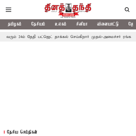
தமிழகம்
தேசியம்
உலகம்
சினிமா
விளையாட்டு
ஜோத
ம் தேதி பட்ஜெட் தாக்கல் செய்கிறார் முதல்-அமைச்சர் ரங்கசாமி
எதிர்
தேசிய செய்திகள்