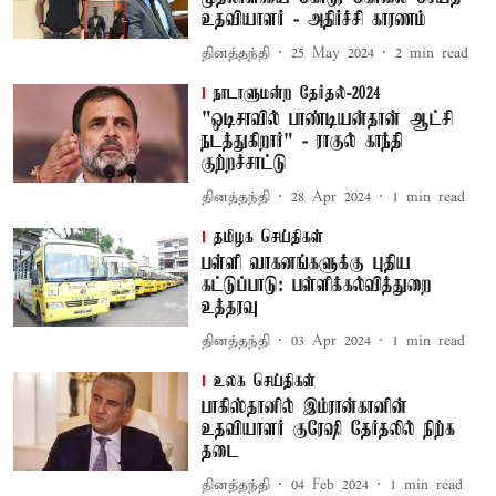
உதவியாளர் - அதிர்ச்சி காரணம்
தினத்தந்தி
25 May 2024
2
min read
நாடாளுமன்ற தேர்தல்-2024
"ஒடிசாவில் பாண்டியன்தான் ஆட்சி
நடத்துகிறார்" - ராகுல் காந்தி
குற்றச்சாட்டு
தினத்தந்தி
28 Apr 2024
1
min read
தமிழக செய்திகள்
பள்ளி வாகனங்களுக்கு புதிய
கட்டுப்பாடு: பள்ளிக்கல்வித்துறை
உத்தரவு
தினத்தந்தி
03 Apr 2024
1
min read
உலக செய்திகள்
பாகிஸ்தானில் இம்ரான்கானின்
உதவியாளர் குரேஷி தேர்தலில் நிற்க
தடை
தினத்தந்தி
04 Feb 2024
1
min read