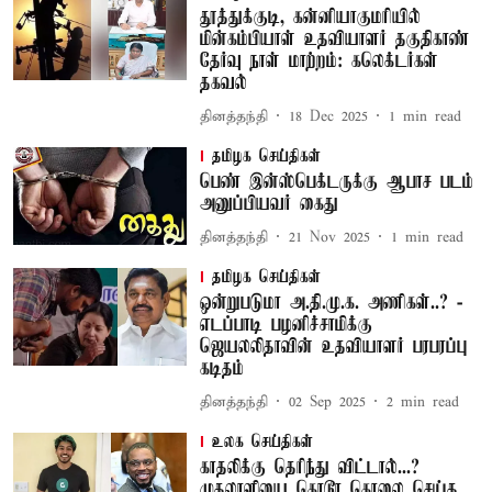
தூத்துக்குடி, கன்னியாகுமரியில்
மின்கம்பியாள் உதவியாளர் தகுதிகாண்
தேர்வு நாள் மாற்றம்: கலெக்டர்கள்
தகவல்
தினத்தந்தி
18 Dec 2025
1
min read
தமிழக செய்திகள்
பெண் இன்ஸ்பெக்டருக்கு ஆபாச படம்
அனுப்பியவர் கைது
தினத்தந்தி
21 Nov 2025
1
min read
தமிழக செய்திகள்
ஒன்றுபடுமா அ.தி.மு.க. அணிகள்..? -
எடப்பாடி பழனிச்சாமிக்கு
ஜெயலலிதாவின் உதவியாளர் பரபரப்பு
கடிதம்
தினத்தந்தி
02 Sep 2025
2
min read
உலக செய்திகள்
காதலிக்கு தெரிந்து விட்டால்...?
முதலாளியை கொடூர கொலை செய்த