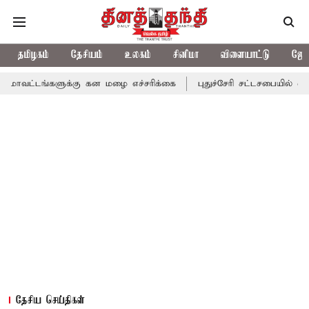
தமிழகம்
தேசியம்
உலகம்
சினிமா
விளையாட்டு
ஜோத
ளுக்கு கன மழை எச்சரிக்கை
புதுச்சேரி சட்டசபையில் வரும் 24ம் தே
தேசிய செய்திகள்