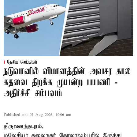
தேசிய செய்திகள்
நடுவானில் விமானத்தின் அவசர கால
கதவை திறக்க முயன்ற பயணி -
அதிர்ச்சி சம்பவம்
Published on
:
07 Aug 2026, 10:06 am
திருவனந்தபுரம்,
மலேசியா தலைநகர் கோலாலம்பூரில் இருந்து