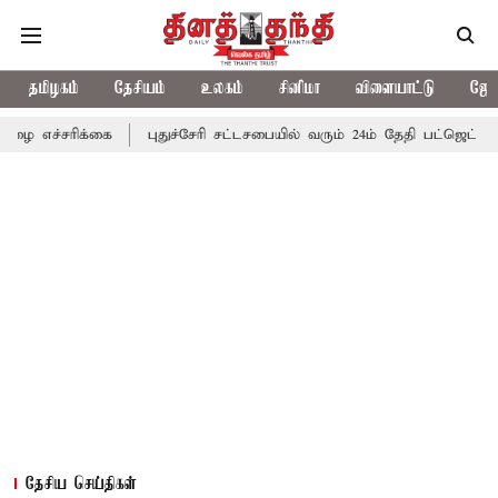
தமிழகம்
தேசியம்
உலகம்
சினிமா
விளையாட்டு
ஜோத
்கை
புதுச்சேரி சட்டசபையில் வரும் 24ம் தேதி பட்ஜெட் தாக்கல் செய்க
தேசிய செய்திகள்