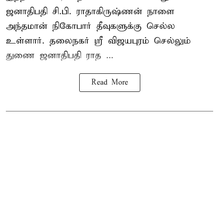
ஜனாதிபதி
சி.பி. ராதாகிருஷ்ணன்
நாளை
அந்தமான் நிகோபார் தீவுகளுக்கு செல்ல
உள்ளார். தலைநகர் ஸ்ரீ விஜயபுரம் செல்லும்
துணை ஜனாதிபதி ராத ...
Read More