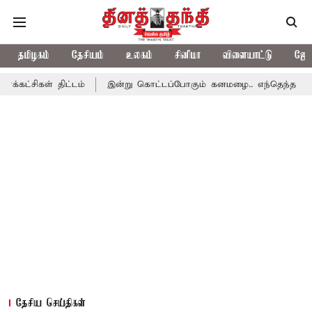
தமிழகம்
தேசியம்
உலகம்
சினிமா
விளையாட்டு
ஜோத
் திட்டம்
இன்று கொட்டப்போகும் கனமழை.. எந்தெந்த மாவட்டங்களில்
தேசிய செய்திகள்