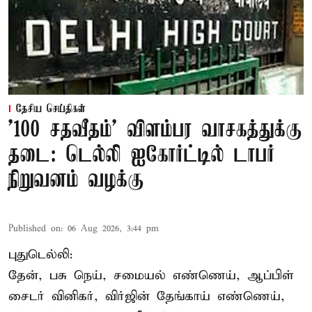
தேசிய செய்திகள்
'100 சதவீதம்' விளம்பர வாசகத்துக்கு
தடை: டெல்லி ஐகோர்ட்டில் டாபர்
நிறுவனம் வழக்கு
Published on
:
06 Aug 2026, 3:44 pm
புதுடெல்லி:
தேன், பசு நெய், சமையல் எண்ணெய், ஆப்பிள்
சைடர் வினிகர், விர்ஜின் தேங்காய் எண்ணெய்,