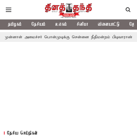
தமிழகம்
தேசியம்
உலகம்
சினிமா
விளையாட்டு
ஜோத
மைச்சர் பொன்முடிக்கு சென்னை நீதிமன்றம் பிடிவாராண்ட்
தொலைநோக
தேசிய செய்திகள்