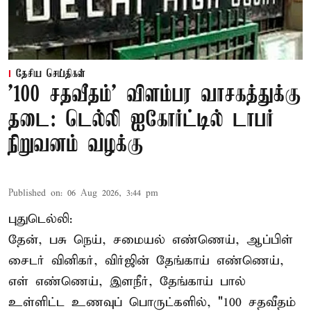
தேசிய செய்திகள்
'100 சதவீதம்' விளம்பர வாசகத்துக்கு
தடை: டெல்லி ஐகோர்ட்டில் டாபர்
நிறுவனம் வழக்கு
Published on
:
06 Aug 2026, 3:44 pm
புதுடெல்லி:
தேன், பசு நெய், சமையல் எண்ணெய், ஆப்பிள்
சைடர் வினிகர், விர்ஜின் தேங்காய் எண்ணெய்,
எள் எண்ணெய், இளநீர், தேங்காய் பால்
உள்ளிட்ட உணவுப் பொருட்களில், "100 சதவீதம்