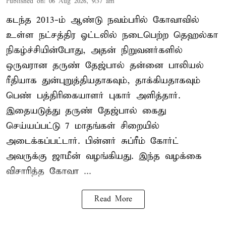
Published on
:
06 Aug 2026, 9:37 am
கடந்த 2013-ம் ஆண்டு நவம்பரில் கோவாவில்
உள்ள நட்சத்திர ஓட்டலில் நடைபெற்ற தெஹல்கா
நிகழ்ச்சியின்போது, அதன் நிறுவனர்களில்
ஒருவரான தருண் தேஜ்பால் தன்னை பாலியல்
ரீதியாக துன்புறுத்தியதாகவும், தாக்கியதாகவும்
பெண் பத்திரிகையாளர் புகார் அளித்தார்.
இதையடுத்து தருண் தேஜ்பால் கைது
செய்யப்பட்டு 7 மாதங்கள் சிறையில்
அடைக்கப்பட்டார். பின்னர் சுப்ரீம் கோர்ட்
அவருக்கு ஜாமீன் வழங்கியது. இந்த வழக்கை
விசாரித்த கோவா ...
Read More