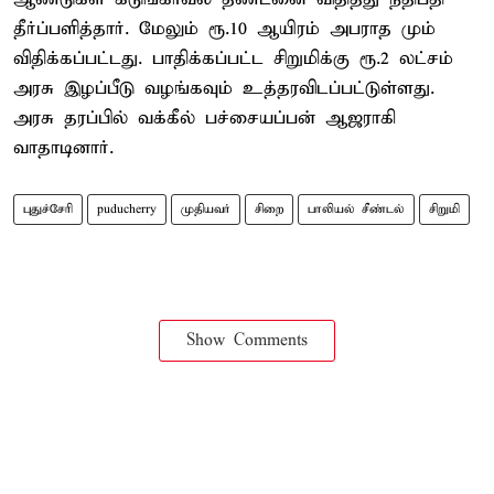
தீர்ப்பளித்தார். மேலும் ரூ.10 ஆயிரம் அபராத மும்
விதிக்கப்பட்டது. பாதிக்கப்பட்ட சிறுமிக்கு ரூ.2 லட்சம்
அரசு இழப்பீடு வழங்கவும் உத்தரவிடப்பட்டுள்ளது.
அரசு தரப்பில் வக்கீல் பச்சையப்பன் ஆஜராகி
வாதாடினார்.
புதுச்சேரி
puducherry
முதியவர்
சிறை
பாலியல் சீண்டல்
சிறுமி
Show Comments