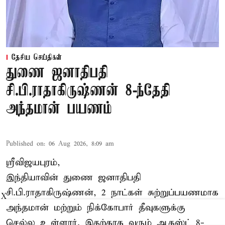
தேசிய செய்திகள்
துணை ஜனாதிபதி
சி.பி.ராதாகிருஷ்ணன் 8-ந்தேதி
அந்தமான் பயணம்
Published on
:
06 Aug 2026, 8:09 am
ஸ்ரீவிஜயபுரம்,
இந்தியாவின் துணை ஜனாதிபதி
சி.பி.ராதாகிருஷ்ணன், 2 நாட்கள் சுற்றுப்பயணமாக
X
அந்தமான் மற்றும் நிக்கோபார் தீவுகளுக்கு
செல்ல உள்ளார். இதற்காக வரும் ஆகஸ்ட் 8-