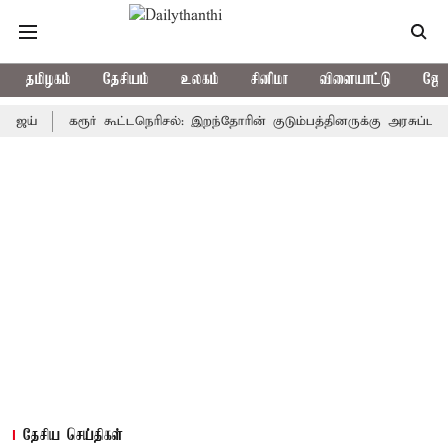
தமிழகம்
தேசியம்
உலகம்
சினிமா
விளையாட்டு
ஜோத
கரூர் கூட்டநெரிசல்: இறந்தோரின் குடும்பத்தினருக்கு அரசுப்பணி வழக்க
தேசிய செய்திகள்