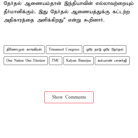
தேர்தல் ஆணையம்தான் இந்தியாவின் எல்லாவற்றையும்
தீர்மானிக்கும். இது தேர்தல் ஆணையத்துக்கு கட்டற்ற
அதிகாரத்தை அளிக்கிறது" என்று கூறினார்.
திரிணாமுல் காங்கிரஸ்
Trinamool Congress
ஒரே நாடு ஒரே தேர்தல்
One Nation One Election
TMC
Kalyan Banerjee
கல்யாண் பானர்ஜி
Show Comments