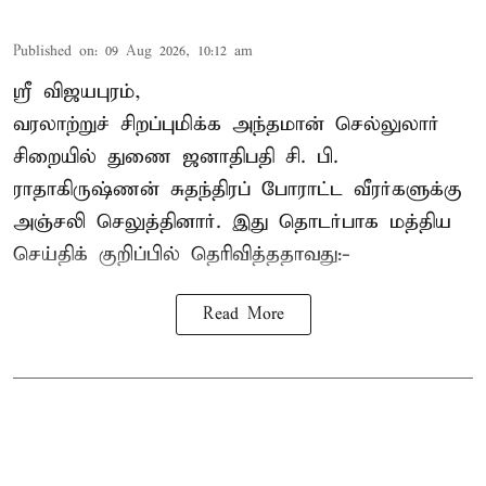
Published on
:
09 Aug 2026, 10:12 am
ஸ்ரீ விஜயபுரம்,
வரலாற்றுச் சிறப்புமிக்க அந்தமான் செல்லுலார்
சிறையில் துணை ஜனாதிபதி
சி. பி.
ராதாகிருஷ்ணன்
சுதந்திரப் போராட்ட வீரர்களுக்கு
அஞ்சலி செலுத்தினார். இது தொடர்பாக மத்திய
செய்திக் குறிப்பில் தெரிவித்ததாவது:-
Read More