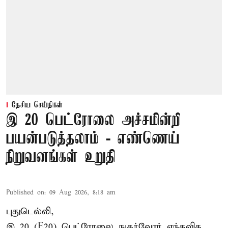
தேசிய செய்திகள்
இ 20 பெட்ரோலை அச்சமின்றி
பயன்படுத்தலாம் - எண்ணெய்
நிறுவனங்கள் உறுதி
Published on
:
09 Aug 2026, 8:18 am
புதுடெல்லி,
இ 20 (E20) பெட்ரோலை நுகர்வோர் எந்தவித