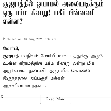
குஜராத்தில் ஓயாமல் அலையடிக்கும்
ஒரு மர்ம கிணறு! பகீர் பின்னணி
என்ன?
Published on
:
09 Aug 2026, 7:37 am
மோர்பி,
குஜராத் மாநிலம் மோர்பி மாவட்டத்துக்கு அருகே
உள்ள கிராமத்தின் மர்ம கிணறு ஒன்று மிக
அபூர்வமாக தண்ணீர் தளும்பிக் கொண்டே
இருந்ததால் அப்பகுதி மக்கள்
ஆச்சரியமடைந்தனர்.
X
Read More