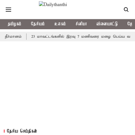
தமிழகம்
தேசியம்
உலகம்
சினிமா
விளையாட்டு
ஜோத
ானம்
23 மாவட்டங்களில் இரவு 7 மணிவரை மழை பெய்ய வாய்ப்பு
தேசிய செய்திகள்