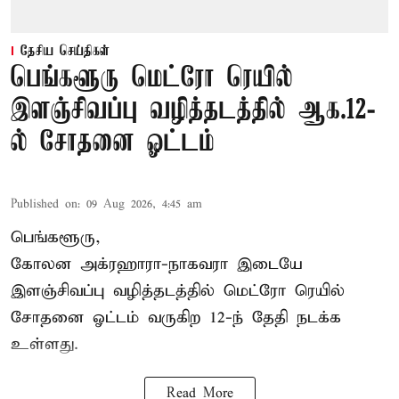
தேசிய செய்திகள்
பெங்களூரு மெட்ரோ ரெயில்
இளஞ்சிவப்பு வழித்தடத்தில் ஆக.12-
ல் சோதனை ஓட்டம்
Published on
:
09 Aug 2026, 4:45 am
பெங்களூரு,
கோலன அக்ரஹாரா-நாகவரா இடையே
இளஞ்சிவப்பு வழித்தடத்தில் மெட்ரோ ரெயில்
சோதனை ஓட்டம் வருகிற 12-ந் தேதி நடக்க
உள்ளது.
Read More