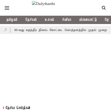
தமிழகம்
தேசியம்
உலகம்
சினிமா
விளையாட்டு
ஜோத
80-வது சுதந்திர தினம்: கோட்டை கொத்தளத்தில் முதல் முறையாக தேசிய
தேசிய செய்திகள்