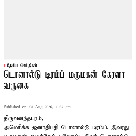
தேசிய செய்திகள்
டொனால்டு டிரம்ப் மருமகன் கேரளா
வருகை
Published on
:
08 Aug 2026, 11:37 am
திருவனந்தபுரம்,
அமெரிக்க ஜனாதிபதி
டொனால்டு டிரம்ப்
. இவரது