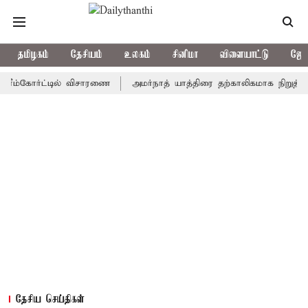
தமிழகம்
தேசியம்
உலகம்
சினிமா
விளையாட்டு
ஜோத
கோர்ட்டில் விசாரணை
அமர்நாத் யாத்திரை தற்காலிகமாக நிறுத்தம்
இ
தேசிய செய்திகள்