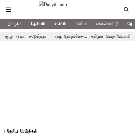
தமிழகம்
தேசியம்
உலகம்
சினிமா
விளையாட்டு
ஜோத
ு நாளை கூடுகிறது
ஒரு தேர்தலில்கூட அதிமுக வெற்றிபெறவில்லை: சி.வ
தேசிய செய்திகள்