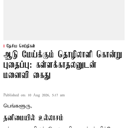
தேசிய செய்திகள்
ஆடு மேய்க்கும் தொழிலாளி கொன்று
புதைப்பு: கள்ளக்காதலனுடன்
மனைவி கைது
Published on
:
10 Aug 2026, 5:17 am
பெங்களூரு,
தனிமையில் உல்லாசம்