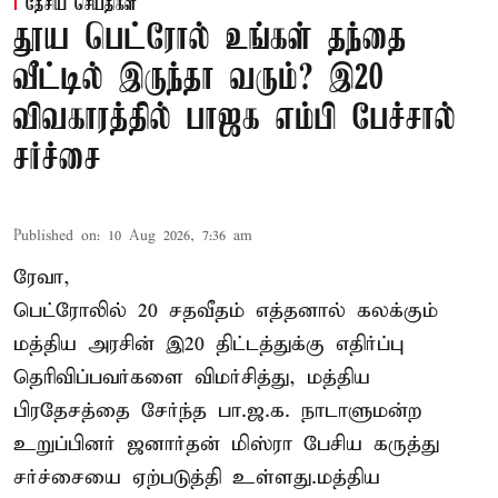
தேசிய செய்திகள்
தூய பெட்ரோல் உங்கள் தந்தை
வீட்டில் இருந்தா வரும்? இ20
விவகாரத்தில் பாஜக எம்பி பேச்சால்
சர்ச்சை
Published on
:
10 Aug 2026, 7:36 am
ரேவா,
பெட்ரோலில் 20 சதவீதம் எத்தனால் கலக்கும்
மத்திய அரசின் இ20 திட்டத்துக்கு எதிர்ப்பு
தெரிவிப்பவர்களை விமர்சித்து, மத்திய
பிரதேசத்தை சேர்ந்த பா.ஜ.க. நாடாளுமன்ற
உறுப்பினர் ஜனார்தன் மிஸ்ரா பேசிய கருத்து
சர்ச்சையை ஏற்படுத்தி உள்ளது.மத்திய