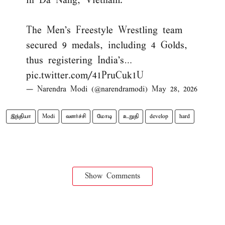
in Da Nang, Vietnam.
The Men’s Freestyle Wrestling team
secured 9 medals, including 4 Golds,
thus registering India’s…
pic.twitter.com/41PruCuk1U
— Narendra Modi (@narendramodi)
May 28, 2026
இந்தியா
Modi
வளர்ச்சி
மோடி
உறுதி
develop
hard
Show Comments