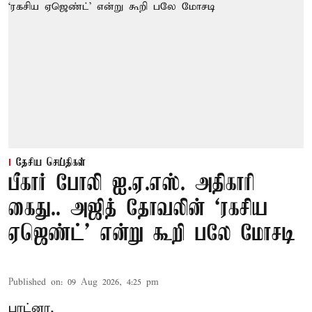
தேசிய செய்திகள்
பீகார் போலி ஐ.ஏ.எஸ். அதிகாரி
கைது.. அஜித் தோவலின் ‘ரகசிய
ஏஜெண்ட்’ என்று கூறி பலே மோசடி
Published on
:
09 Aug 2026, 4:25 pm
பாட்னா,