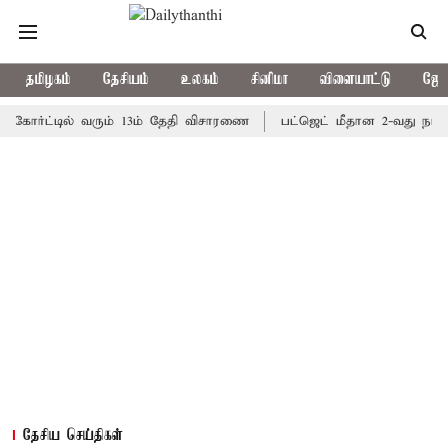
தமிழகம்
தேசியம்
உலகம்
சினிமா
விளையாட்டு
ஜோத
ர்ட்டில் வரும் 13ம் தேதி விசாரணை
பட்ஜெட் மீதான 2-வது நாள்; தமிழ
தேசிய செய்திகள்