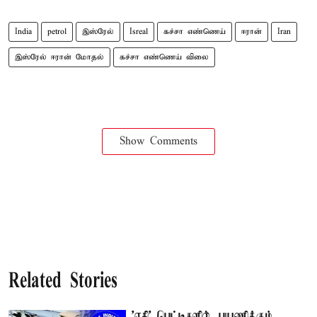
India
petrol
இஸ்ரேல்
Isreal
கச்சா எண்ணெய்
ஈரான்
Iran
இஸ்ரேல் ஈரான் மோதல்
கச்சா எண்ணெய் விலை
Show Comments
Related Stories
'ஏசி' பெட்டிகளில், பயணிக்கும்