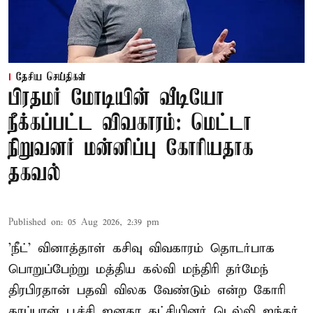
தேசிய செய்திகள்
பிரதமர் மோடியின் வீடியோ
நீக்கப்பட்ட விவகாரம்: மெட்டா
நிறுவனர் மன்னிப்பு கோரியதாக
தகவல்
Published on
:
05 Aug 2026, 2:39 pm
'நீட்' வினாத்தாள் கசிவு விவகாரம் தொடர்பாக
பொறுப்பேற்று மத்திய கல்வி மந்திரி தர்மேந்
திரபிரதான் பதவி விலக வேண்டும் என்ற கோரி
கரப்பான் பூச்சி ஜனதா கட்சியினர் டெல்லி ஜந்தர்