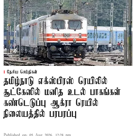
தேசிய செய்திகள்
தமிழ்நாடு எக்ஸ்பிரஸ் ரெயிலில்
சூட்கேஸில் மனித உடல் பாகங்கள்
கண்டெடுப்பு ஆக்ரா ரெயில்
நிலையத்தில் பரபரப்பு
Published on
:
05 Aug 2026, 12:28 pm