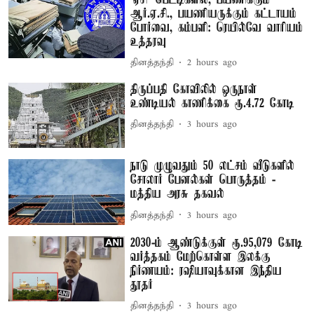
ஆர்.ஏ.சி., பயணியருக்கும் கட்டாயம்
போர்வை, கம்பளி: ரெயில்வே வாரியம்
உத்தரவு
தினத்தந்தி
2 hours ago
திருப்பதி கோவிலில் ஒருநாள்
உண்டியல் காணிக்கை ரூ.4.72 கோடி
தினத்தந்தி
3 hours ago
நாடு முழுவதும் 50 லட்சம் வீடுகளில்
சோலார் பேனல்கள் பொருத்தம் -
மத்திய அரசு தகவல்
தினத்தந்தி
3 hours ago
2030-ம் ஆண்டுக்குள் ரூ.95,079 கோடி
வர்த்தகம் மேற்கொள்ள இலக்கு
நிர்ணயம்: ரஷியாவுக்கான இந்திய
தூதர்
தினத்தந்தி
3 hours ago