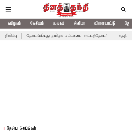
தமிழகம்
தேசியம்
உலகம்
சினிமா
விளையாட்டு
ஜோத
தொடங்கியது தமிழக சட்டசபை கூட்டத்தொடர்!
சுதந்திர தின விழா 
தேசிய செய்திகள்