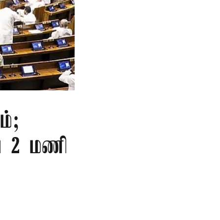
ம்;
வை 2 மணி