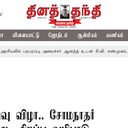
TV
மா
விளையாட்டு
ஜோதிடம்
ஆன்மிகம்
வணிகம்
பரபரப்பு; அமைச்சர் ஆனந்த் உடன் சி.வி. சண்முகம், வேலுமணி ச
வு விழா.. சோமநாதர்