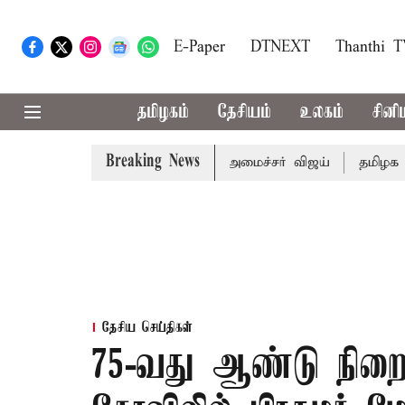
E-Paper
DTNEXT
Thanthi 
தமிழகம்
தேசியம்
உலகம்
சினி
Breaking News
ளாண் பட்ஜெட்: முதல்-அமைச்சர் விஜய்
தமிழக அரசியலில் 
தேசிய செய்திகள்
75-வது ஆண்டு நிறை