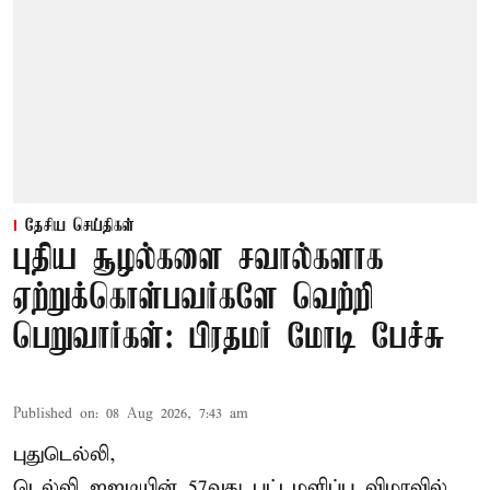
தேசிய செய்திகள்
புதிய சூழல்களை சவால்களாக
ஏற்றுக்கொள்பவர்களே வெற்றி
பெறுவார்கள்: பிரதமர் மோடி பேச்சு
Published on
:
08 Aug 2026, 7:43 am
புதுடெல்லி,
டெல்லி ஐஐடியின் 57வது பட்டமளிப்பு விழாவில்