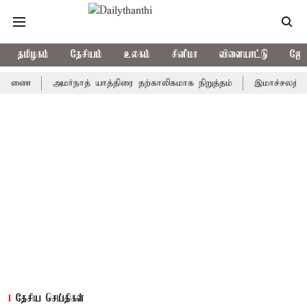
தமிழகம்
தேசியம்
உலகம்
சினிமா
விளையாட்டு
ஜோத
அமர்நாத் யாத்திரை தற்காலிகமாக நிறுத்தம்
இமாச்சலத்தில் பேருந
தேசிய செய்திகள்