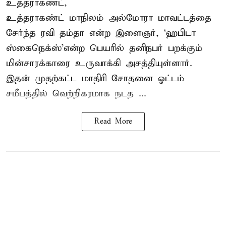
உத்தராகண்ட்,
உத்தராகண்ட் மாநிலம் அல்மோரா மாவட்டத்தை
சேர்ந்த ரவி தம்தா என்ற இளைஞர், ‘ஹபிடா
ஸ்கைநெக்ஸ்’என்ற பெயரில் தனிநபர்
பறக்கும்
மின்சாரக்காரை
உருவாக்கி அசத்தியுள்ளார்.
இதன் முதற்கட்ட மாதிரி சோதனை ஓட்டம்
சமீபத்தில் வெற்றிகரமாக நடத ...
Read More