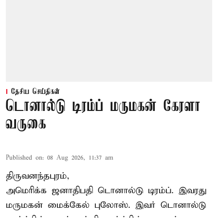
தேசிய செய்திகள்
டொனால்டு டிரம்ப் மருமகன் கேரளா
வருகை
Published on
:
08 Aug 2026, 11:37 am
திருவனந்தபுரம்,
அமெரிக்க ஜனாதிபதி
டொனால்டு டிரம்ப்
. இவரது
மருமகன் மைக்கேல் புலோஸ். இவர் டொனால்டு