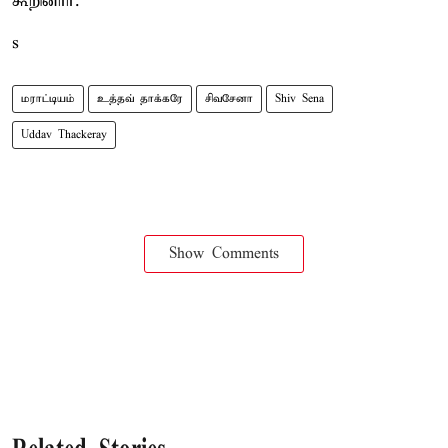
கூறினார்.
s
மராட்டியம்
உத்தவ் தாக்கரே
சிவசேனா
Shiv Sena
Uddav Thackeray
Show Comments