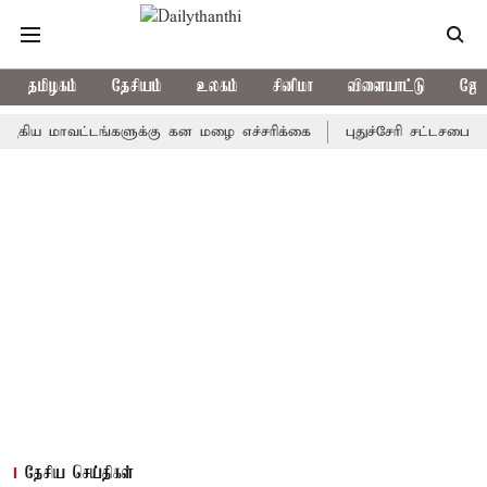
தமிழகம்
தேசியம்
உலகம்
சினிமா
விளையாட்டு
ஜோத
மாவட்டங்களுக்கு கன மழை எச்சரிக்கை
புதுச்சேரி சட்டசபையில் வரு
தேசிய செய்திகள்