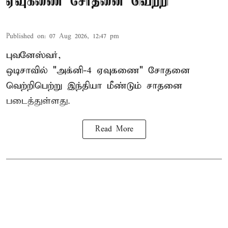
ஏவுகணை சோதனை வெற்றி
Published on
:
07 Aug 2026, 12:47 pm
புவனேஸ்வர்,
ஒடிசாவில் "அக்னி-4 ஏவுகணை" சோதனை
வெற்றிபெற்று இந்தியா மீண்டும் சாதனை
படைத்துள்ளது.
Read More