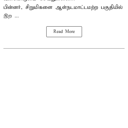
பின்னர், சிறுமிகளை ஆள்நடமாட்டமற்ற பகுதியில்
இற ...
Read More