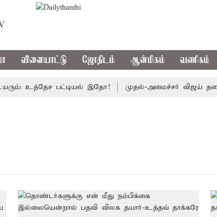
TV
மா
விளையாட்டு
ஜோதிடம்
ஆன்மிகம்
வணிகம்
்: உத்தேச பட்டியல் இதோ!
முதல்-அமைச்சர் விஜய் தலைமையில