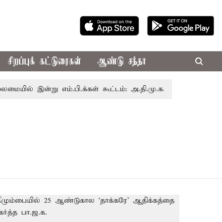
சிறப்புக் கட்டுரைகள்
ஆண்டு சந்தா
் இன்று எம்.பி.க்கள் கூட்டம்: அ.தி.மு.க., தி.மு.க. உள்ளிட்ட எத