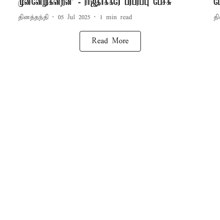
முன்னேறுகின்றன' - ராஜ்தாக்கரே பரபரப்பு பேச்சு
ம
தினத்தந்தி
05 Jul 2025
1
min read
தி
Read More