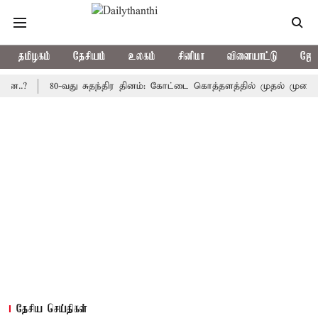
தமிழகம்
தேசியம்
உலகம்
சினிமா
விளையாட்டு
ஜோத
80-வது சுதந்திர தினம்: கோட்டை கொத்தளத்தில் முதல் முறையாக தேச
தேசிய செய்திகள்