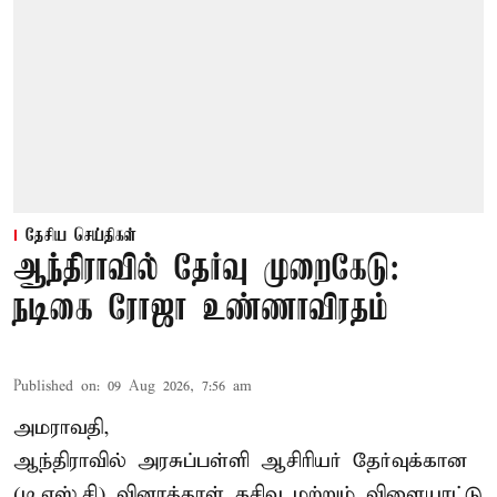
தேசிய செய்திகள்
ஆந்திராவில் தேர்வு முறைகேடு:
நடிகை ரோஜா உண்ணாவிரதம்
Published on
:
09 Aug 2026, 7:56 am
அமராவதி,
ஆந்திராவில் அரசுப்பள்ளி ஆசிரியர் தேர்வுக்கான
(டி.எஸ்.சி) வினாத்தாள் கசிவு மற்றும் விளையாட்டு