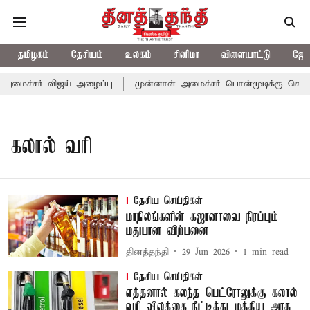
தமிழகம்
தேசியம்
உலகம்
சினிமா
விளையாட்டு
ஜோத
அமைச்சர் விஜய் அழைப்பு
முன்னாள் அமைச்சர் பொன்முடிக்கு சென்னை
கலால் வரி
தேசிய செய்திகள்
மாநிலங்களின் கஜானாவை நிரப்பும்
மதுபான விற்பனை
தினத்தந்தி
29 Jun 2026
1
min read
தேசிய செய்திகள்
எத்தனால் கலந்த பெட்ரோலுக்கு கலால்
வரி விலக்கை நீட்டித்து மத்திய அரசு